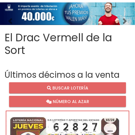
Imagen anterior
Imag
El Drac Vermell de la
Sort
Últimos décimos a la venta
BUSCAR LOTERÍA
NÚMERO AL AZAR