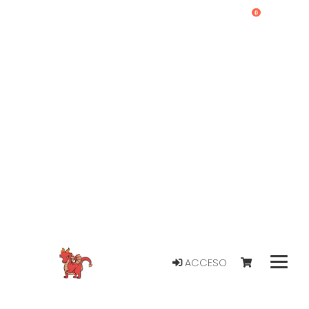
0
ACCESO