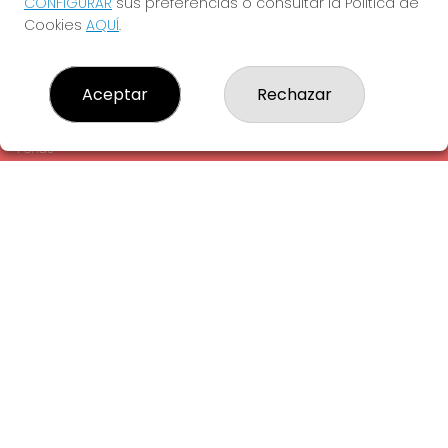
CONFIGURAR
sus preferencias o consultar la Política de
¿Quiénes somos?
Cookies
AQUÍ
.
Comprar lotería
Resultados
Contacto
Aceptar
Rechazar
Empresas
Comprar en SELAE
Peñas
Acceso
Registro
REDES SOCIALES
CONTACTO
ADMINISTRACION DE LOTERIAS: 1-LA AMETLLA DEL VALLES -
RECEPTOR OFICIAL: 13660
938430131
Clica aquí para contactar por WhatsApp
938430131