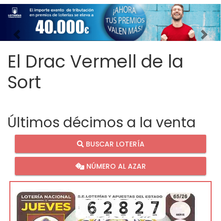
Imagen anterior
Imag
El Drac Vermell de la
Sort
Últimos décimos a la venta
BUSCAR LOTERÍA
NÚMERO AL AZAR