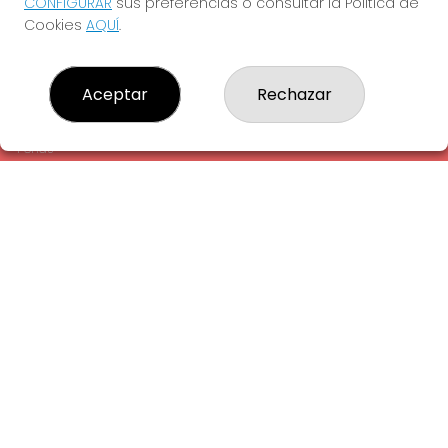
CONFIGURAR
sus preferencias o consultar la Política de
¿Quiénes somos?
Cookies
AQUÍ
.
Comprar lotería
Resultados
Contacto
Aceptar
Rechazar
Empresas
Comprar en SELAE
Peñas
Acceso
Registro
REDES SOCIALES
CONTACTO
ADMINISTRACION DE LOTERIAS: 1-LA AMETLLA DEL VALLES -
RECEPTOR OFICIAL: 13660
938430131
Clica aquí para contactar por WhatsApp
938430131