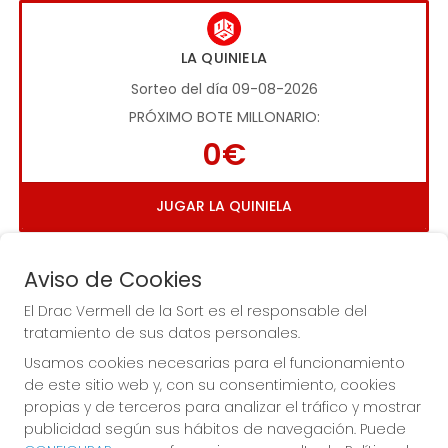
LA QUINIELA
Sorteo del día 09-08-2026
PRÓXIMO BOTE MILLONARIO:
0€
JUGAR LA QUINIELA
Aviso de Cookies
El Drac Vermell de la Sort es el responsable del
tratamiento de sus datos personales.
Usamos cookies necesarias para el funcionamiento
Imagen anterior
Imag
de este sitio web y, con su consentimiento, cookies
propias y de terceros para analizar el tráfico y mostrar
publicidad según sus hábitos de navegación. Puede
EL DRAC VERMELL DE LA SORT