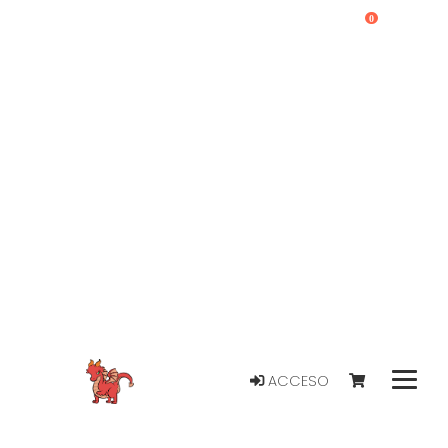
0
ACCESO