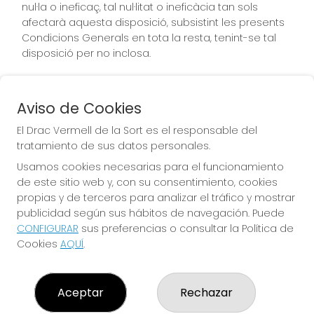
nul·la o ineficaç, tal nul·litat o ineficàcia tan sols
afectarà aquesta disposició, subsistint les presents
Condicions Generals en tota la resta, tenint-se tal
disposició per no inclosa.
Aviso de Cookies
Legislació aplicable i jurisdicció competent
El Drac Vermell de la Sort es el responsable del
tratamiento de sus datos personales.
Les presents condicions es regeixen de conformitat
Usamos cookies necesarias para el funcionamiento
amb la legislació espanyola. FLORENTINA MARTINEZ
de este sitio web y, con su consentimiento, cookies
BLANCO i l'usuari acorden sotmetre les controvèrsies
propias y de terceros para analizar el tráfico y mostrar
que poguessin sorgir en relació a la contractació de
publicidad según sus hábitos de navegación. Puede
productes o serveis objecte d'aquestes Condicions
CONFIGURAR
sus preferencias o consultar la Política de
Generals, als Jutjats i Tribunals del domicili de l'Usuari
Cookies
AQUÍ
.
EL DRAC VERMELL DE LA SORT
Aceptar
Rechazar
¿Quiénes somos?