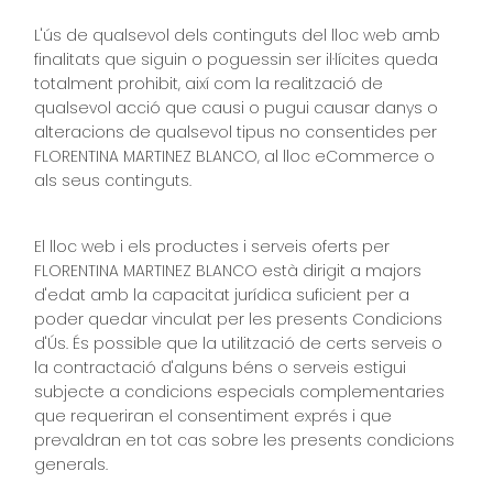
L'ús de qualsevol dels continguts del lloc web amb
finalitats que siguin o poguessin ser il·lícites queda
totalment prohibit, així com la realització de
qualsevol acció que causi o pugui causar danys o
alteracions de qualsevol tipus no consentides per
FLORENTINA MARTINEZ BLANCO, al lloc eCommerce o
als seus continguts.
El lloc web i els productes i serveis oferts per
FLORENTINA MARTINEZ BLANCO està dirigit a majors
d'edat amb la capacitat jurídica suficient per a
poder quedar vinculat per les presents Condicions
d'Ús. És possible que la utilització de certs serveis o
la contractació d'alguns béns o serveis estigui
subjecte a condicions especials complementaries
que requeriran el consentiment exprés i que
prevaldran en tot cas sobre les presents condicions
generals.