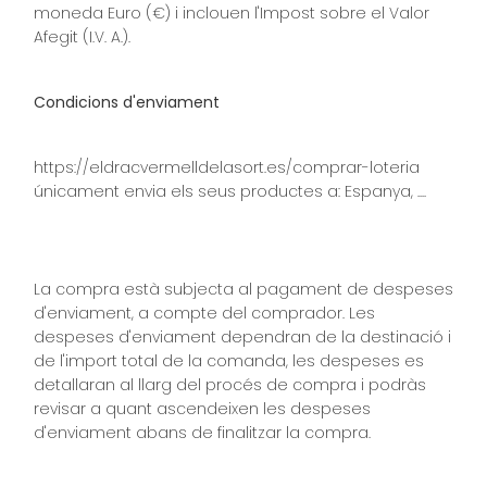
moneda Euro (€) i inclouen l'Impost sobre el Valor
Afegit (I.V. A.).
Condicions d'enviament
https://eldracvermelldelasort.es/comprar-loteria
únicament envia els seus productes a: Espanya, ....
La compra està subjecta al pagament de despeses
d'enviament, a compte del comprador. Les
despeses d'enviament dependran de la destinació i
de l'import total de la comanda, les despeses es
detallaran al llarg del procés de compra i podràs
revisar a quant ascendeixen les despeses
d'enviament abans de finalitzar la compra.