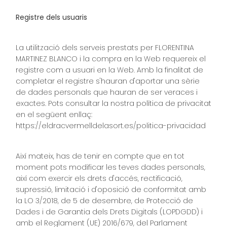
Registre dels usuaris
La utilització dels serveis prestats per FLORENTINA
MARTINEZ BLANCO i la compra en la Web requereix el
registre com a usuari en la Web. Amb la finalitat de
completar el registre s'hauran d'aportar una sèrie
de dades personals que hauran de ser veraces i
exactes. Pots consultar la nostra política de privacitat
en el següent enllaç:
https://eldracvermelldelasort.es/politica-privacidad
Així mateix, has de tenir en compte que en tot
moment pots modificar les teves dades personals,
així com exercir els drets d'accés, rectificació,
supressió, limitació i d'oposició de conformitat amb
la LO 3/2018, de 5 de desembre, de Protecció de
Dades i de Garantia dels Drets Digitals (LOPDGDD) i
amb el Reglament (UE) 2016/679, del Parlament