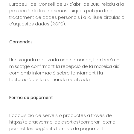
Europeu i del Consell, de 27 d'abril de 2016, relatiu a la
protecció de les persones físiques pel que fa al
tractament de dades personals i a la lliure circulació
d'aquestes dades (RGPD).
Comandes
Una vegada realitzada una comanda, t'arribarà un
missatge confirmant la recepció de la mateixa així
com amb informació sobre l'enviament i la
facturació de la comanda realitzada.
Forma de pagament
L'adquisició de serveis o productes a través de
https://eldracvermelldelasort.es/comprar-loteria
permet les següents formes de pagament: