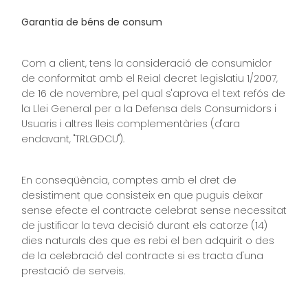
Garantia de béns de consum
Com a client, tens la consideració de consumidor
de conformitat amb el Reial decret legislatiu 1/2007,
de 16 de novembre, pel qual s'aprova el text refós de
la Llei General per a la Defensa dels Consumidors i
Usuaris i altres lleis complementàries (d'ara
endavant, "TRLGDCU").
En conseqüència, comptes amb el dret de
desistiment que consisteix en que puguis deixar
sense efecte el contracte celebrat sense necessitat
de justificar la teva decisió durant els catorze (14)
dies naturals des que es rebi el ben adquirit o des
de la celebració del contracte si es tracta d'una
prestació de serveis.