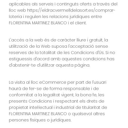
aplicables als serveis i continguts oferts a través del
lloc web https://eldracvermelldelasort.es/comprar-
loteria i regulen les relacions jurídiques entre
FLORENTINA MARTINEZ BLANCO i el client.
L'accés a la web és de caràcter lliure i gratuït, la
utilització de la Web suposa l'acceptació sense
reserves de la totalitat de les Condicions d'Ús. Si no
estiguessis d'acord amb aquestes condicions has
d'abstenir-te d'utilitzar aquesta pàgina.
La visita al lloc eCommerce per part de l'usuari
haurà de fer-se de forma responsable i de
conformitat a la legalitat vigent, la bona fe, les
presents Condicions i respectant els drets de
propietat intel·lectual i industrial de titularitat de
FLORENTINA MARTINEZ BLANCO o qualsevol altres
persones físiques o jurídiques.