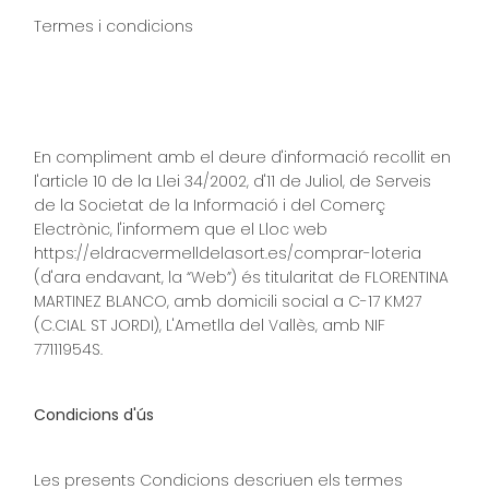
Termes i condicions ​
En compliment amb el deure d'informació recollit en
l'article 10 de la Llei 34/2002, d'11 de Juliol, de Serveis
de la Societat de la Informació i del Comerç
Electrònic, l'informem que el Lloc web
https://eldracvermelldelasort.es/comprar-loteria
(d'ara endavant, la “Web”) és titularitat de FLORENTINA
MARTINEZ BLANCO, amb domicili social a C-17 KM27
(C.CIAL ST JORDI), L'Ametlla del Vallès, amb NIF
77111954S.
Condicions d'ús
Les presents Condicions descriuen els termes