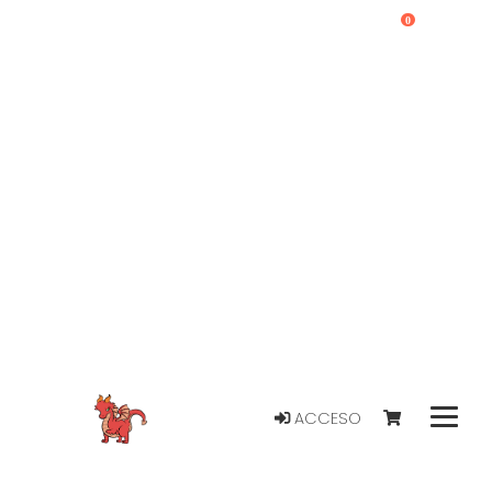
0
ACCESO