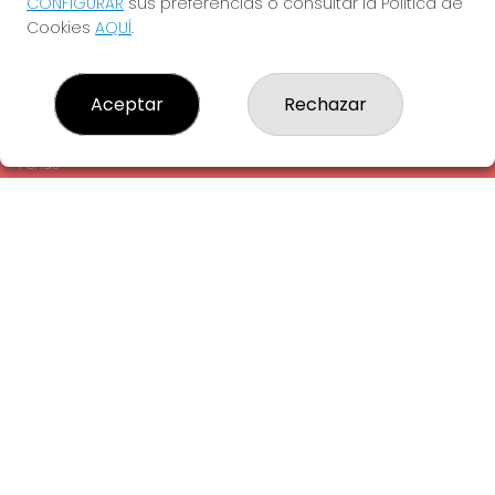
CONFIGURAR
sus preferencias o consultar la Política de
¿Quiénes somos?
Cookies
AQUÍ
.
Comprar lotería
Resultados
Contacto
Aceptar
Rechazar
Empresas
Comprar en SELAE
Peñas
Acceso
Registro
REDES SOCIALES
CONTACTO
ADMINISTRACION DE LOTERIAS: 1-LA AMETLLA DEL VALLES -
RECEPTOR OFICIAL: 13660
938430131
Clica aquí para contactar por WhatsApp
938430131