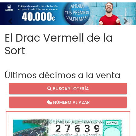
Imagen anterior
Imag
El Drac Vermell de la
Sort
Últimos décimos a la venta
BUSCAR LOTERÍA
NÚMERO AL AZAR