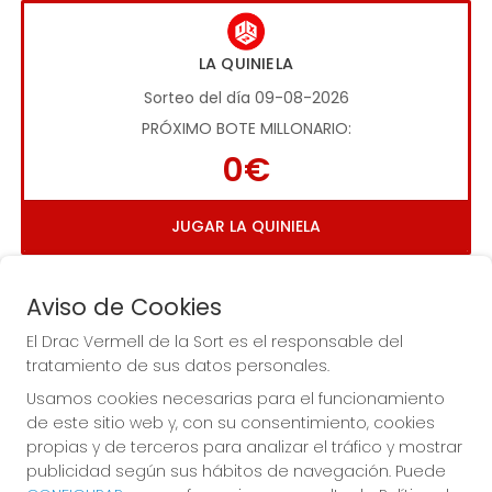
LA QUINIELA
Sorteo del día 09-08-2026
PRÓXIMO BOTE MILLONARIO:
0€
JUGAR LA QUINIELA
Aviso de Cookies
El Drac Vermell de la Sort es el responsable del
tratamiento de sus datos personales.
Usamos cookies necesarias para el funcionamiento
Imagen anterior
Imag
de este sitio web y, con su consentimiento, cookies
propias y de terceros para analizar el tráfico y mostrar
publicidad según sus hábitos de navegación. Puede
EL DRAC VERMELL DE LA SORT