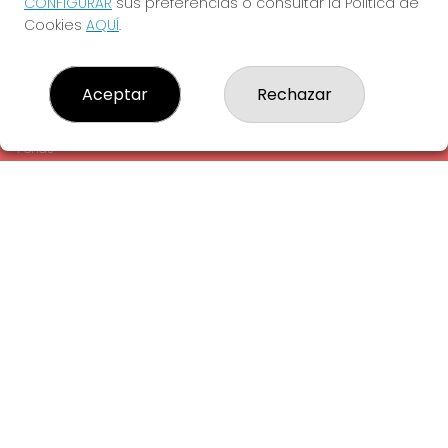
CONFIGURAR
sus preferencias o consultar la Política de
¿Quiénes somos?
Cookies
AQUÍ
.
Comprar lotería
Resultados
Contacto
Aceptar
Rechazar
Empresas
Comprar en SELAE
Peñas
Acceso
Registro
REDES SOCIALES
CONTACTO
ADMINISTRACION DE LOTERIAS: 1-LA AMETLLA DEL VALLES -
RECEPTOR OFICIAL: 13660
938430131
Clica aquí para contactar por WhatsApp
938430131