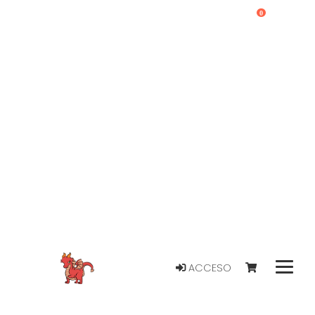
0
ACCESO