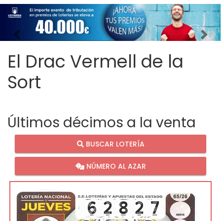
Imagen anterior
Imag
El Drac Vermell de la
Sort
Últimos décimos a la venta
BUSCAR LOTERÍA
NÚMERO AL AZAR