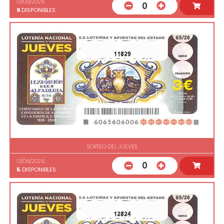
13/08/2026
0
9
DISPONIBLES
11829
SORTEO DEL JUEVES
13/08/2026
0
5
DISPONIBLES
12824