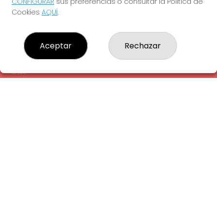
CONFIGURAR
sus preferencias o consultar la Política de
¿Quiénes somos?
Cookies
AQUÍ
.
Comprar lotería
Resultados
Contacto
Aceptar
Rechazar
Empresas
Comprar en SELAE
Peñas
Acceso
Registro
REDES SOCIALES
CONTACTO
ADMINISTRACION DE LOTERIAS: 1-LA AMETLLA DEL VALLES -
RECEPTOR OFICIAL: 13660
938430131
Clica aquí para contactar por WhatsApp
938430131