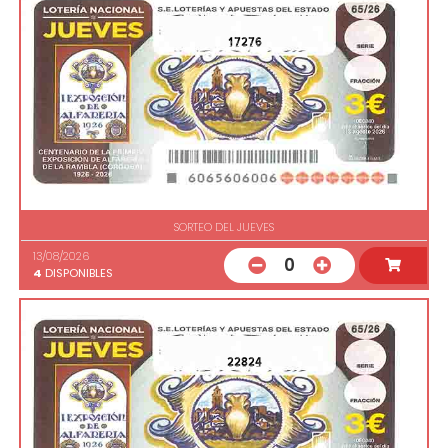
17276
SORTEO DEL JUEVES
13/08/2026
0
4
DISPONIBLES
22824