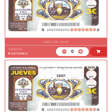
SORTEO DEL JUEVES
13/08/2026
0
5
DISPONIBLES
02027