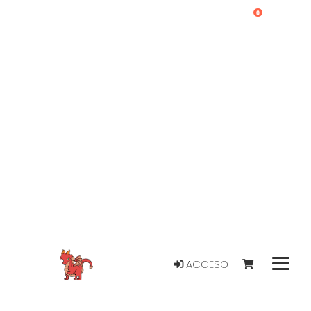
0
ACCESO