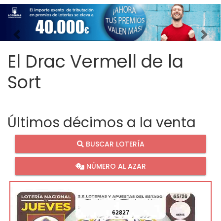
Imagen anterior
Imag
El Drac Vermell de la
Sort
Últimos décimos a la venta
BUSCAR LOTERÍA
NÚMERO AL AZAR
62827