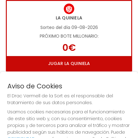
LA QUINIELA
Sorteo del día 09-08-2026
PRÓXIMO BOTE MILLONARIO:
0€
JUGAR LA QUINIELA
Aviso de Cookies
El Drac Vermell de la Sort es el responsable del
tratamiento de sus datos personales.
Usamos cookies necesarias para el funcionamiento
Imagen anterior
Imag
de este sitio web y, con su consentimiento, cookies
propias y de terceros para analizar el tráfico y mostrar
publicidad según sus hábitos de navegación. Puede
EL DRAC VERMELL DE LA SORT