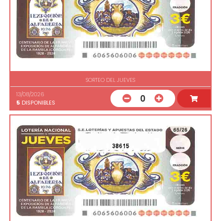
SORTEO DEL JUEVES
13/08/2026
0
5
DISPONIBLES
38615