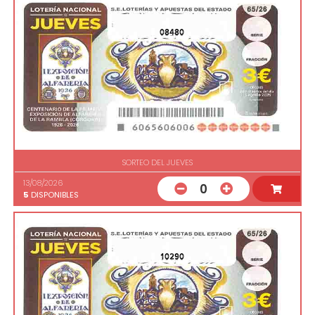
08480
SORTEO DEL JUEVES
13/08/2026
0
5
DISPONIBLES
10290