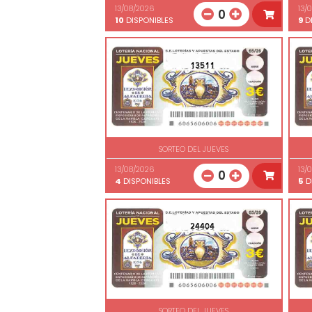
13/08/2026
13/
0
10
DISPONIBLES
9
DI
13511
SORTEO DEL JUEVES
13/08/2026
13/
0
4
DISPONIBLES
5
D
24404
SORTEO DEL JUEVES