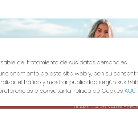
onsable del tratamiento de sus datos personales.
ncionamiento de este sitio web y, con su consenti
alizar el tráfico y mostrar publicidad según sus há
referencias o consultar la Política de Cookies
AQUÍ
.
S SOCIALES
CONTACTO
ADMINISTRACION DE LOTERIAS
LA AMETLLA DEL VALLES - REC
OFICIAL: 13660
938430131
Clica aquí para contactar por
WhatsApp
938430131