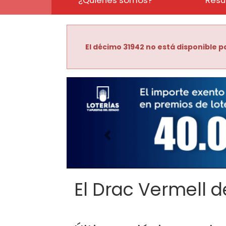
El décimo 31942 no está disponible pa
Imagen anterior
El Drac Vermell de