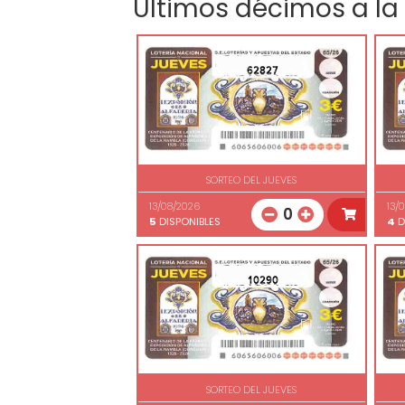
Últimos décimos a la
62827
SORTEO DEL JUEVES
13/08/2026
13/
0
5
DISPONIBLES
4
D
10290
SORTEO DEL JUEVES