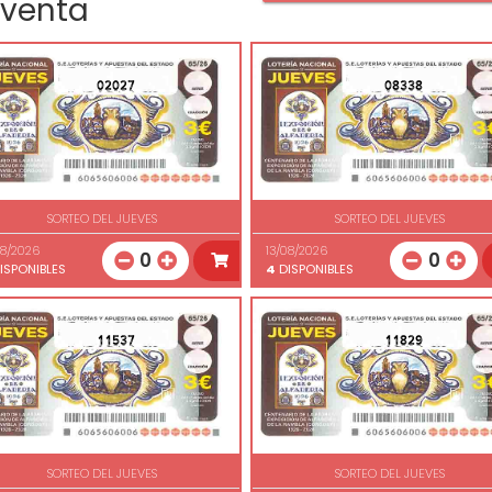
 venta
02027
08338
SORTEO DEL JUEVES
SORTEO DEL JUEVES
08/2026
13/08/2026
0
0
ISPONIBLES
4
DISPONIBLES
11537
11829
SORTEO DEL JUEVES
SORTEO DEL JUEVES