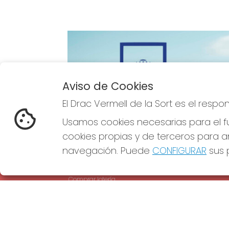
Aviso de Cookies
Imagen anterior
El Drac Vermell de la Sort es el resp
Usamos cookies necesarias para el fu
cookies propias y de terceros para an
navegación. Puede
CONFIGURAR
sus p
EL DRAC VERMELL DE LA SORT
REDE
¿Quiénes somos?
Comprar lotería
Resultados
Contacto
Empresas
Comprar en SELAE