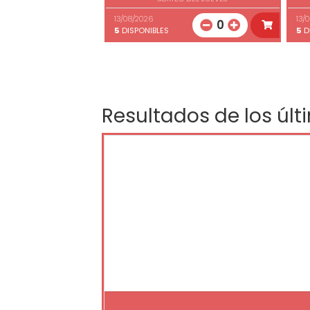
13/08/2026
13/
0
5
DISPONIBLES
5
D
Resultados de los últ