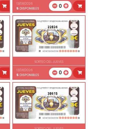
13/08/2026
0
5
DISPONIBLES
22824
SORTEO DEL JUEVES
13/08/2026
0
5
DISPONIBLES
38615
SORTEO DEL JUEVES