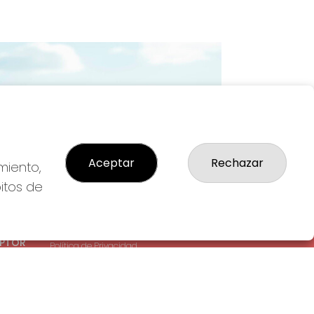
Imagen siguiente
Aceptar
Rechazar
miento,
bitos de
LEGAL
: 1-
Aviso Legal
EPTOR
Política de Privacidad
Política de Cookies
Condiciones de Compra
Tienda de Lotería Nacional
Pago aceptado con tarjeta