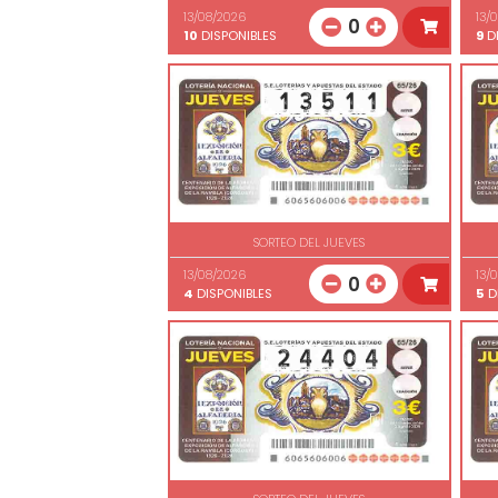
13/08/2026
13/
0
10
DISPONIBLES
9
DI
SORTEO DEL JUEVES
13/08/2026
13/
0
4
DISPONIBLES
5
D