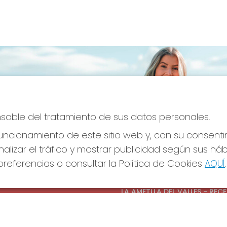
onsable del tratamiento de sus datos personales.
ncionamiento de este sitio web y, con su consenti
alizar el tráfico y mostrar publicidad según sus há
referencias o consultar la Política de Cookies
AQUÍ
.
S SOCIALES
CONTACTO
ADMINISTRACION DE LOTERIAS
LA AMETLLA DEL VALLES - REC
OFICIAL: 13660
938430131
Clica aquí para contactar por