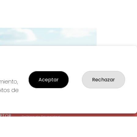
Imagen siguiente
Aceptar
Rechazar
miento,
bitos de
LEGAL
: 1-
Aviso Legal
EPTOR
Política de Privacidad
Política de Cookies
Condiciones de Compra
Tienda de Lotería Nacional