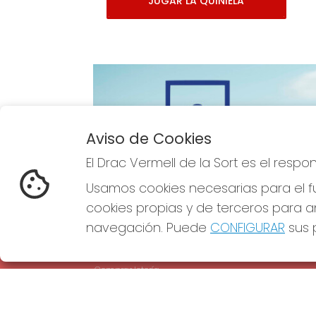
JUGAR LA QUINIELA
Aviso de Cookies
Imagen anterior
El Drac Vermell de la Sort es el resp
Usamos cookies necesarias para el fu
cookies propias y de terceros para an
navegación. Puede
CONFIGURAR
sus p
EL DRAC VERMELL DE LA SORT
REDE
¿Quiénes somos?
Comprar lotería
Resultados
Contacto
Empresas