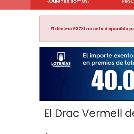
¿Quiénes somos?
Resu
El décimo 93731 no está disponible pa
Imagen anterior
El Drac Vermell de