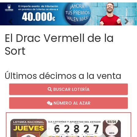
Imagen anterior
Imag
El Drac Vermell de la
Sort
Últimos décimos a la venta
BUSCAR LOTERÍA
NÚMERO AL AZAR