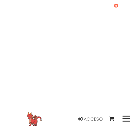
0
ACCESO