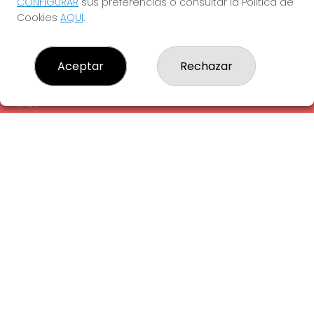
CONFIGURAR
sus preferencias o consultar la Política de
¿Quiénes somos?
Cookies
AQUÍ
.
Comprar lotería
Resultados
Contacto
Aceptar
Rechazar
Empresas
Comprar en SELAE
Peñas
Acceso
Registro
REDES SOCIALES
CONTACTO
ADMINISTRACION DE LOTERIAS: 1-LA AMETLLA DEL VALLES -
RECEPTOR OFICIAL: 13660
938430131
Clica aquí para contactar por WhatsApp
938430131