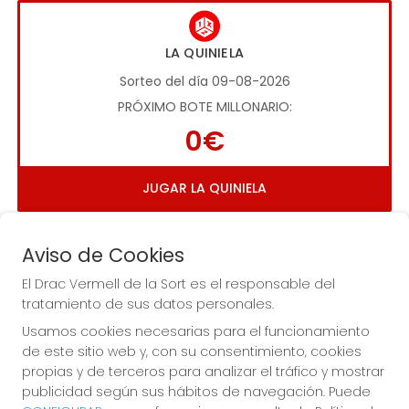
LA QUINIELA
Sorteo del día 09-08-2026
PRÓXIMO BOTE MILLONARIO:
0€
JUGAR LA QUINIELA
Aviso de Cookies
El Drac Vermell de la Sort es el responsable del
tratamiento de sus datos personales.
Usamos cookies necesarias para el funcionamiento
Imagen anterior
Imag
de este sitio web y, con su consentimiento, cookies
propias y de terceros para analizar el tráfico y mostrar
publicidad según sus hábitos de navegación. Puede
EL DRAC VERMELL DE LA SORT