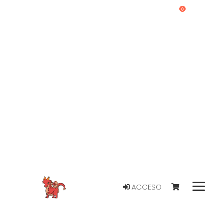
0
ACCESO