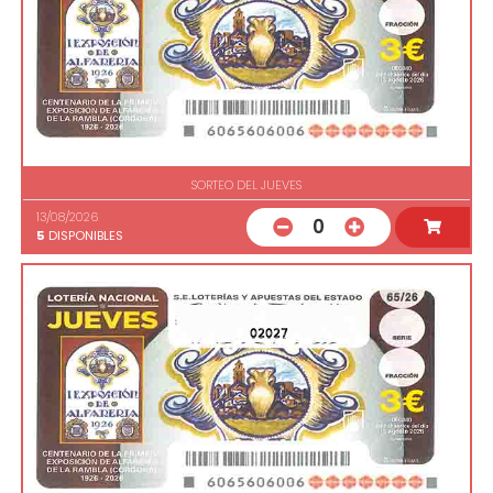
SORTEO DEL JUEVES
13/08/2026
0
5
DISPONIBLES
02027