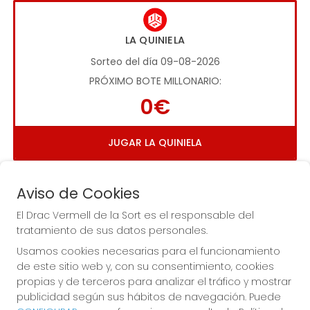
LA QUINIELA
Sorteo del día 09-08-2026
PRÓXIMO BOTE MILLONARIO:
0€
JUGAR LA QUINIELA
Aviso de Cookies
El Drac Vermell de la Sort es el responsable del
tratamiento de sus datos personales.
Usamos cookies necesarias para el funcionamiento
Imagen anterior
Imag
de este sitio web y, con su consentimiento, cookies
propias y de terceros para analizar el tráfico y mostrar
publicidad según sus hábitos de navegación. Puede
EL DRAC VERMELL DE LA SORT