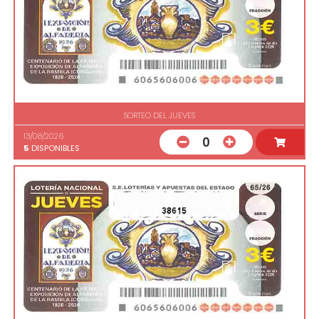
SORTEO DEL JUEVES
13/08/2026
0
5
DISPONIBLES
38615