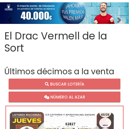
Imagen anterior
Imag
El Drac Vermell de la
Sort
Últimos décimos a la venta
BUSCAR LOTERÍA
NÚMERO AL AZAR
62827