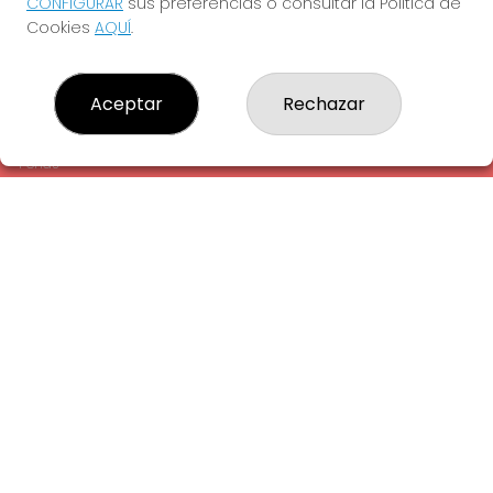
CONFIGURAR
sus preferencias o consultar la Política de
¿Quiénes somos?
Cookies
AQUÍ
.
Comprar lotería
Resultados
Contacto
Aceptar
Rechazar
Empresas
Comprar en SELAE
Peñas
Acceso
Registro
REDES SOCIALES
CONTACTO
ADMINISTRACION DE LOTERIAS: 1-LA AMETLLA DEL VALLES -
RECEPTOR OFICIAL: 13660
938430131
Clica aquí para contactar por WhatsApp
938430131