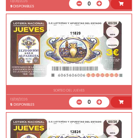
13/08/2026
0
9
DISPONIBLES
11829
SORTEO DEL JUEVES
13/08/2026
0
5
DISPONIBLES
12824