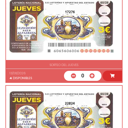
17276
SORTEO DEL JUEVES
13/08/2026
0
4
DISPONIBLES
22824