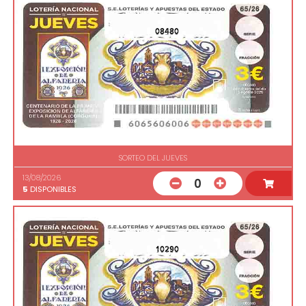
08480
SORTEO DEL JUEVES
13/08/2026
0
5
DISPONIBLES
10290