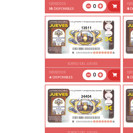
13/08/2026
13/
0
10
DISPONIBLES
9
DI
13511
SORTEO DEL JUEVES
13/08/2026
13/
0
4
DISPONIBLES
5
D
24404
SORTEO DEL JUEVES