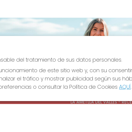
onsable del tratamiento de sus datos personales.
ncionamiento de este sitio web y, con su consenti
alizar el tráfico y mostrar publicidad según sus há
referencias o consultar la Política de Cookies
AQUÍ
.
S SOCIALES
CONTACTO
ADMINISTRACION DE LOTERIAS
LA AMETLLA DEL VALLES - REC
OFICIAL: 13660
938430131
Clica aquí para contactar por
WhatsApp
938430131