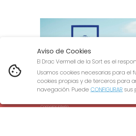
Aviso de Cookies
Imagen anterior
El Drac Vermell de la Sort es el resp
Usamos cookies necesarias para el fu
cookies propias y de terceros para an
navegación. Puede
CONFIGURAR
sus p
EL DRAC VERMELL DE LA SORT
REDE
¿Quiénes somos?
Comprar lotería
Resultados
Contacto
Empresas
Comprar en SELAE