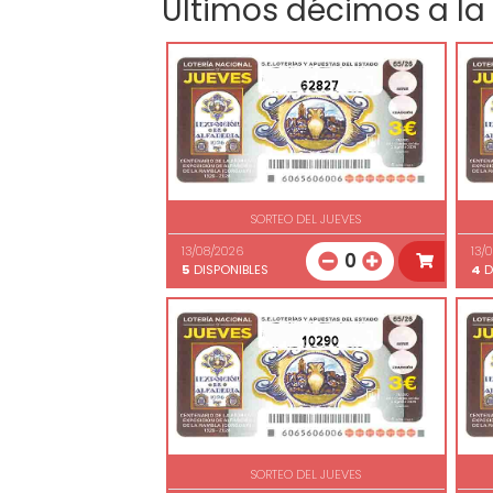
Últimos décimos a la
62827
SORTEO DEL JUEVES
13/08/2026
13/
0
5
DISPONIBLES
4
D
10290
SORTEO DEL JUEVES