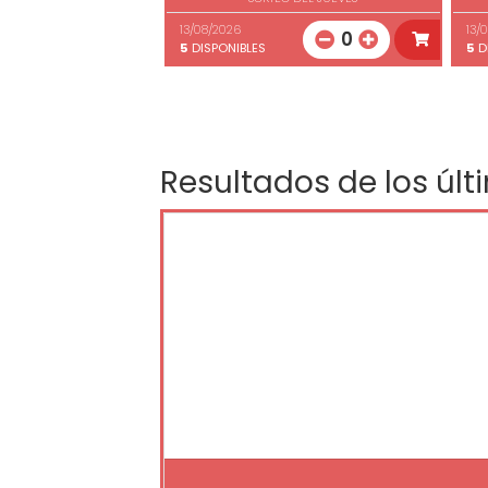
13/08/2026
13/
0
5
DISPONIBLES
5
D
Resultados de los últ