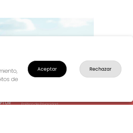
Imagen siguiente
Aceptar
Rechazar
miento,
bitos de
LEGAL
: 1-
Aviso Legal
EPTOR
Política de Privacidad
Política de Cookies
Condiciones de Compra
Tienda de Lotería Nacional
Pago aceptado con tarjeta