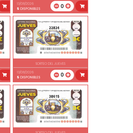
13/08/2026
0
5
DISPONIBLES
22824
SORTEO DEL JUEVES
13/08/2026
0
5
DISPONIBLES
38615
SORTEO DEL JUEVES