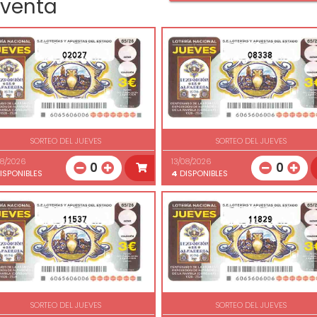
 venta
02027
08338
SORTEO DEL JUEVES
SORTEO DEL JUEVES
08/2026
13/08/2026
0
0
ISPONIBLES
4
DISPONIBLES
11537
11829
SORTEO DEL JUEVES
SORTEO DEL JUEVES