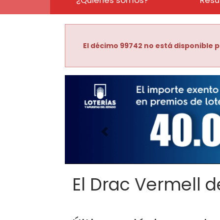
El décimo 99742 no está disponible p
Imagen anterior
El Drac Vermell de