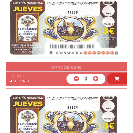
17276
SORTEO DEL JUEVES
13/08/2026
0
4
DISPONIBLES
22824