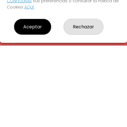
CONFIGURAR
sus preferencias o consultar la Política de
¿Quiénes somos?
Cookies
AQUÍ
.
Comprar lotería
Resultados
Contacto
Aceptar
Rechazar
Empresas
Comprar en SELAE
Peñas
Acceso
Registro
REDES SOCIALES
CONTACTO
ADMINISTRACION DE LOTERIAS: 1-LA AMETLLA DEL VALLES -
RECEPTOR OFICIAL: 13660
938430131
Clica aquí para contactar por WhatsApp
938430131