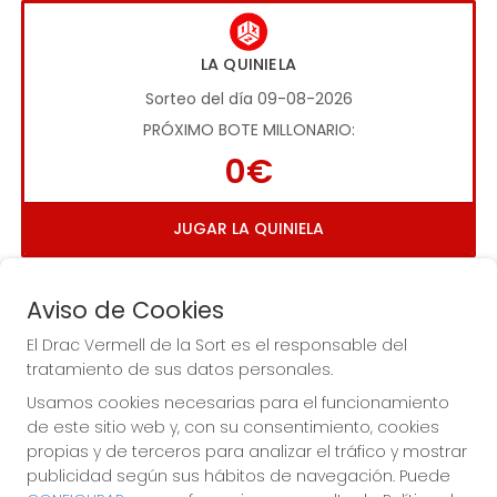
LA QUINIELA
Sorteo del día 09-08-2026
PRÓXIMO BOTE MILLONARIO:
0€
JUGAR LA QUINIELA
Aviso de Cookies
El Drac Vermell de la Sort es el responsable del
tratamiento de sus datos personales.
Usamos cookies necesarias para el funcionamiento
Imagen anterior
Imag
de este sitio web y, con su consentimiento, cookies
propias y de terceros para analizar el tráfico y mostrar
publicidad según sus hábitos de navegación. Puede
EL DRAC VERMELL DE LA SORT