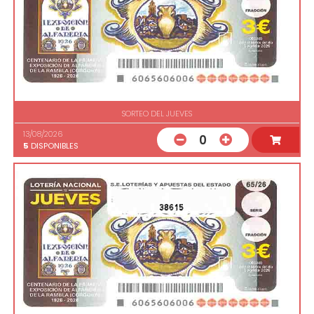
SORTEO DEL JUEVES
13/08/2026
0
5
DISPONIBLES
38615