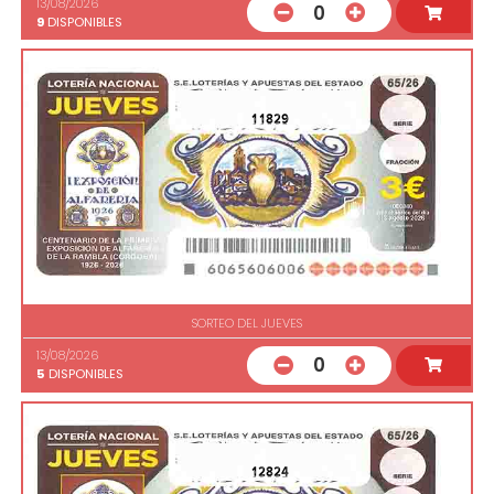
13/08/2026
0
9
DISPONIBLES
11829
SORTEO DEL JUEVES
13/08/2026
0
5
DISPONIBLES
12824