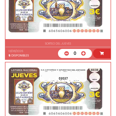
SORTEO DEL JUEVES
13/08/2026
0
5
DISPONIBLES
02027