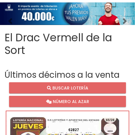
Imagen anterior
Imag
El Drac Vermell de la
Sort
Últimos décimos a la venta
BUSCAR LOTERÍA
NÚMERO AL AZAR
62827