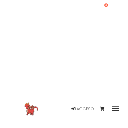
0
ACCESO