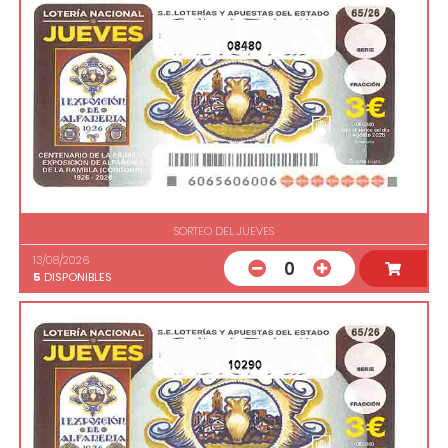
08480
SORTEO DEL JUEVES
13/08/2026
0
5
DISPONIBLES
10290