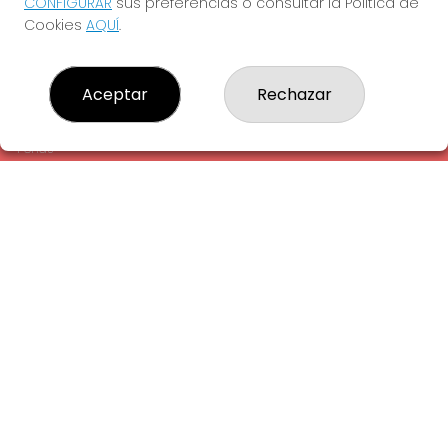
CONFIGURAR
sus preferencias o consultar la Política de
¿Quiénes somos?
Cookies
AQUÍ
.
Comprar lotería
Resultados
Contacto
Aceptar
Rechazar
Empresas
Comprar en SELAE
Peñas
Acceso
Registro
REDES SOCIALES
CONTACTO
ADMINISTRACION DE LOTERIAS: 1-LA AMETLLA DEL VALLES -
RECEPTOR OFICIAL: 13660
938430131
Clica aquí para contactar por WhatsApp
938430131