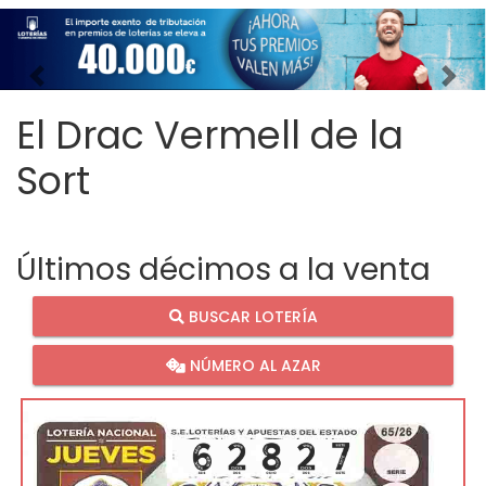
Imagen anterior
Imag
El Drac Vermell de la
Sort
Últimos décimos a la venta
BUSCAR LOTERÍA
NÚMERO AL AZAR