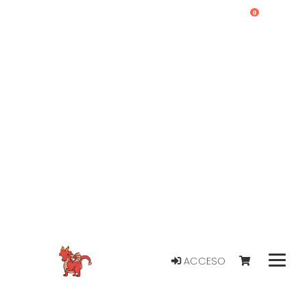
0
ACCESO