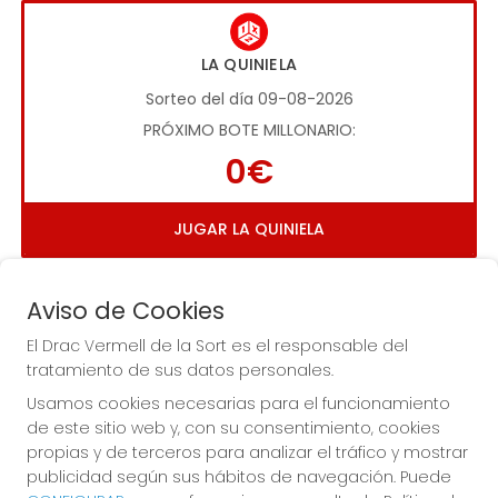
LA QUINIELA
Sorteo del día 09-08-2026
PRÓXIMO BOTE MILLONARIO:
0€
JUGAR LA QUINIELA
Aviso de Cookies
El Drac Vermell de la Sort es el responsable del
tratamiento de sus datos personales.
Usamos cookies necesarias para el funcionamiento
Imagen anterior
Imag
de este sitio web y, con su consentimiento, cookies
propias y de terceros para analizar el tráfico y mostrar
publicidad según sus hábitos de navegación. Puede
EL DRAC VERMELL DE LA SORT