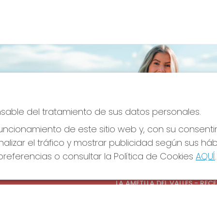
onsable del tratamiento de sus datos personales.
ncionamiento de este sitio web y, con su consenti
alizar el tráfico y mostrar publicidad según sus há
referencias o consultar la Política de Cookies
AQUÍ
.
S SOCIALES
CONTACTO
ADMINISTRACION DE LOTERIAS
LA AMETLLA DEL VALLES - REC
OFICIAL: 13660
938430131
Clica aquí para contactar por