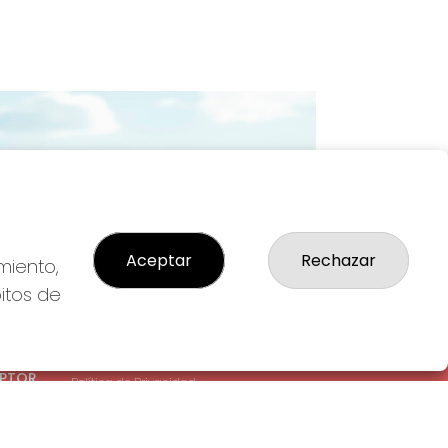
Imagen siguiente
Aceptar
Rechazar
miento,
bitos de
LEGAL
: 1-
Aviso Legal
EPTOR
Política de Privacidad
Política de Cookies
Condiciones de Compra
Tienda de Lotería Nacional