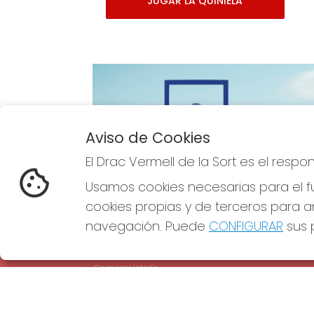
JUGAR LA QUINIELA
Aviso de Cookies
Imagen anterior
El Drac Vermell de la Sort es el resp
Usamos cookies necesarias para el fu
cookies propias y de terceros para an
navegación. Puede
CONFIGURAR
sus p
EL DRAC VERMELL DE LA SORT
REDE
¿Quiénes somos?
Comprar lotería
Resultados
Contacto
Empresas