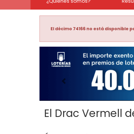
¿Quiénes somos?
Resu
El décimo 74166 no está disponible pa
Imagen anterior
El Drac Vermell de