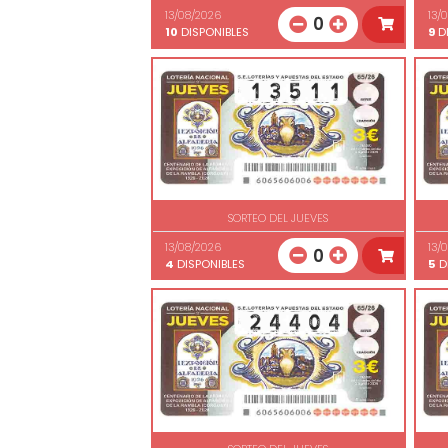
13/08/2026
13/
0
10
DISPONIBLES
9
DI
SORTEO DEL JUEVES
13/08/2026
13/
0
4
DISPONIBLES
5
D