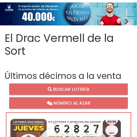
Imagen anterior
Imag
El Drac Vermell de la
Sort
Últimos décimos a la venta
BUSCAR LOTERÍA
NÚMERO AL AZAR