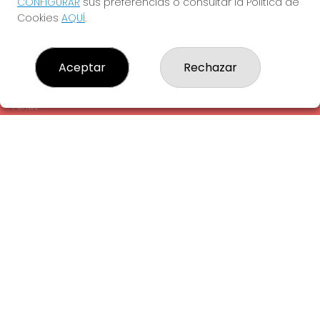
CONFIGURAR
sus preferencias o consultar la Política de
¿Quiénes somos?
Cookies
AQUÍ
.
Comprar lotería
Resultados
Contacto
Aceptar
Rechazar
Empresas
Comprar en SELAE
Peñas
Acceso
Registro
REDES SOCIALES
CONTACTO
ADMINISTRACION DE LOTERIAS: 1-LA AMETLLA DEL VALLES -
RECEPTOR OFICIAL: 13660
938430131
Clica aquí para contactar por WhatsApp
938430131