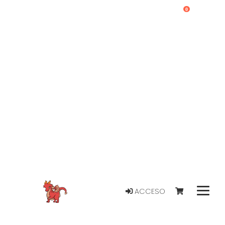
0
ACCESO