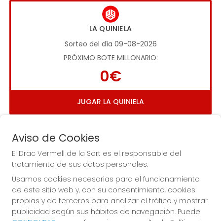
LA QUINIELA
Sorteo del día 09-08-2026
PRÓXIMO BOTE MILLONARIO:
0€
JUGAR LA QUINIELA
Aviso de Cookies
El Drac Vermell de la Sort es el responsable del
tratamiento de sus datos personales.
Usamos cookies necesarias para el funcionamiento
Imagen anterior
Imag
de este sitio web y, con su consentimiento, cookies
propias y de terceros para analizar el tráfico y mostrar
publicidad según sus hábitos de navegación. Puede
EL DRAC VERMELL DE LA SORT