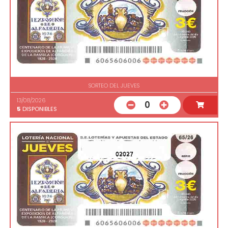
SORTEO DEL JUEVES
13/08/2026
0
5
DISPONIBLES
02027