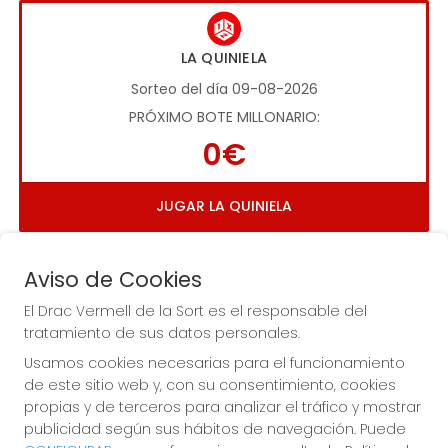
LA QUINIELA
Sorteo del día 09-08-2026
PRÓXIMO BOTE MILLONARIO:
0€
JUGAR LA QUINIELA
Aviso de Cookies
El Drac Vermell de la Sort es el responsable del
tratamiento de sus datos personales.
Usamos cookies necesarias para el funcionamiento
Imagen anterior
Imag
de este sitio web y, con su consentimiento, cookies
propias y de terceros para analizar el tráfico y mostrar
publicidad según sus hábitos de navegación. Puede
EL DRAC VERMELL DE LA SORT