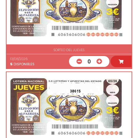
SORTEO DEL JUEVES
13/08/2026
0
5
DISPONIBLES
38615