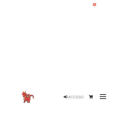
0
ACCESO