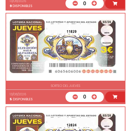
13/08/2026
0
9
DISPONIBLES
11829
SORTEO DEL JUEVES
13/08/2026
0
5
DISPONIBLES
12824