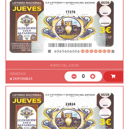
17276
SORTEO DEL JUEVES
13/08/2026
0
4
DISPONIBLES
22824