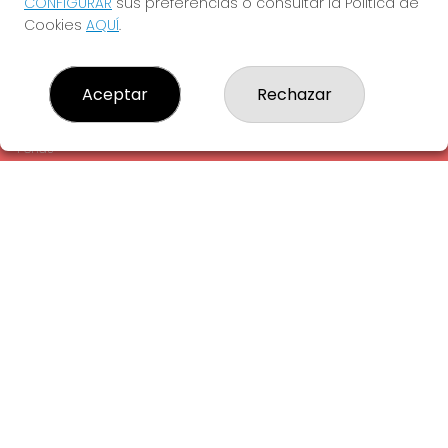
CONFIGURAR
sus preferencias o consultar la Política de
¿Quiénes somos?
Cookies
AQUÍ
.
Comprar lotería
Resultados
Contacto
Aceptar
Rechazar
Empresas
Comprar en SELAE
Peñas
Acceso
Registro
REDES SOCIALES
CONTACTO
ADMINISTRACION DE LOTERIAS: 1-LA AMETLLA DEL VALLES -
RECEPTOR OFICIAL: 13660
938430131
Clica aquí para contactar por WhatsApp
938430131