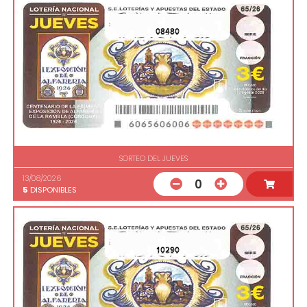
08480
SORTEO DEL JUEVES
13/08/2026
0
5
DISPONIBLES
10290