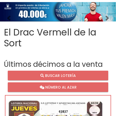
Imagen anterior
Imag
El Drac Vermell de la
Sort
Últimos décimos a la venta
BUSCAR LOTERÍA
NÚMERO AL AZAR
62827