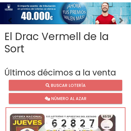
Imagen anterior
Imag
El Drac Vermell de la
Sort
Últimos décimos a la venta
BUSCAR LOTERÍA
NÚMERO AL AZAR