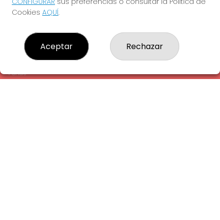
CONFIGURAR
sus preferencias o consultar la Política de
¿Quiénes somos?
Cookies
AQUÍ
.
Comprar lotería
Resultados
Contacto
Aceptar
Rechazar
Empresas
Comprar en SELAE
Peñas
Acceso
Registro
REDES SOCIALES
CONTACTO
ADMINISTRACION DE LOTERIAS: 1-LA AMETLLA DEL VALLES -
RECEPTOR OFICIAL: 13660
938430131
Clica aquí para contactar por WhatsApp
938430131