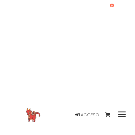
0
ACCESO