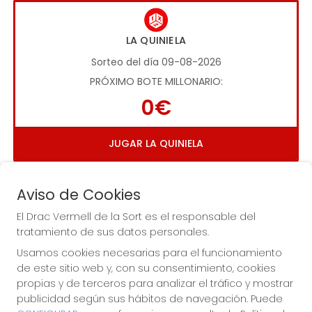
LA QUINIELA
Sorteo del día 09-08-2026
PRÓXIMO BOTE MILLONARIO:
0€
JUGAR LA QUINIELA
Aviso de Cookies
El Drac Vermell de la Sort es el responsable del
tratamiento de sus datos personales.
Usamos cookies necesarias para el funcionamiento
Imagen anterior
Imag
de este sitio web y, con su consentimiento, cookies
propias y de terceros para analizar el tráfico y mostrar
publicidad según sus hábitos de navegación. Puede
EL DRAC VERMELL DE LA SORT