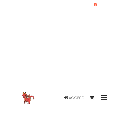
0
ACCESO