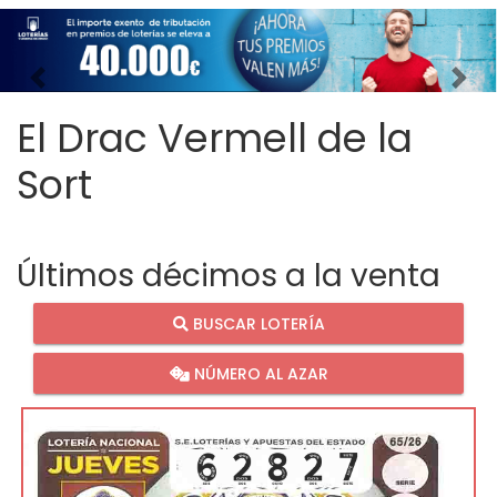
Imagen anterior
Imag
El Drac Vermell de la
Sort
Últimos décimos a la venta
BUSCAR LOTERÍA
NÚMERO AL AZAR