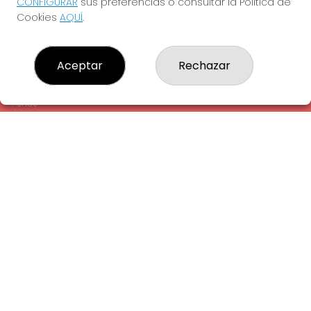
CONFIGURAR
sus preferencias o consultar la Política de
¿Quiénes somos?
Cookies
AQUÍ
.
Comprar lotería
Resultados
Contacto
Aceptar
Rechazar
Empresas
Comprar en SELAE
Peñas
Acceso
Registro
REDES SOCIALES
CONTACTO
ADMINISTRACION DE LOTERIAS: 1-LA AMETLLA DEL VALLES -
RECEPTOR OFICIAL: 13660
938430131
Clica aquí para contactar por WhatsApp
938430131