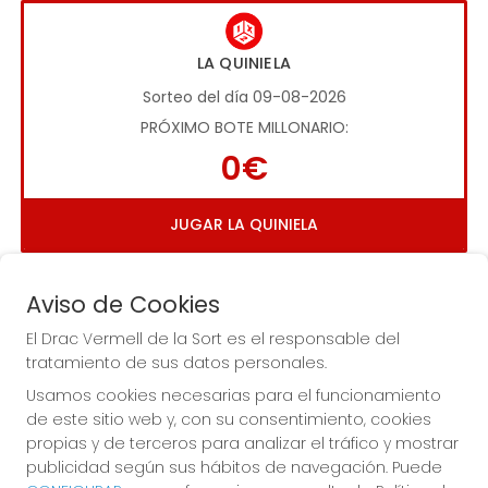
LA QUINIELA
Sorteo del día 09-08-2026
PRÓXIMO BOTE MILLONARIO:
0€
JUGAR LA QUINIELA
Aviso de Cookies
El Drac Vermell de la Sort es el responsable del
tratamiento de sus datos personales.
Usamos cookies necesarias para el funcionamiento
Imagen anterior
Imag
de este sitio web y, con su consentimiento, cookies
propias y de terceros para analizar el tráfico y mostrar
publicidad según sus hábitos de navegación. Puede
EL DRAC VERMELL DE LA SORT