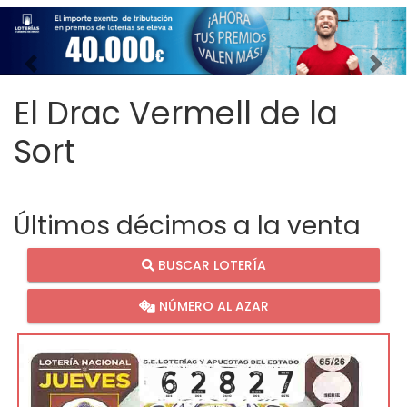
Imagen anterior
Imag
El Drac Vermell de la
Sort
Últimos décimos a la venta
BUSCAR LOTERÍA
NÚMERO AL AZAR