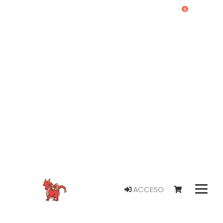
0
ACCESO