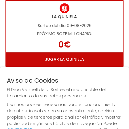
LA QUINIELA
Sorteo del día 09-08-2026
PRÓXIMO BOTE MILLONARIO:
0€
JUGAR LA QUINIELA
Aviso de Cookies
El Drac Vermell de la Sort es el responsable del
tratamiento de sus datos personales.
Usamos cookies necesarias para el funcionamiento
Imagen anterior
Imag
de este sitio web y, con su consentimiento, cookies
propias y de terceros para analizar el tráfico y mostrar
publicidad según sus hábitos de navegación. Puede
EL DRAC VERMELL DE LA SORT