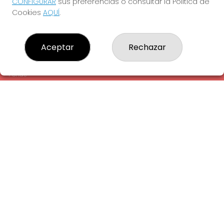
CONFIGURAR
sus preferencias o consultar la Política de
¿Quiénes somos?
Cookies
AQUÍ
.
Comprar lotería
Resultados
Contacto
Aceptar
Rechazar
Empresas
Comprar en SELAE
Peñas
Acceso
Registro
REDES SOCIALES
CONTACTO
ADMINISTRACION DE LOTERIAS: 1-LA AMETLLA DEL VALLES -
RECEPTOR OFICIAL: 13660
938430131
Clica aquí para contactar por WhatsApp
938430131