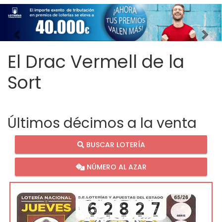
Imagen anterior
Imag
El Drac Vermell de la
Sort
Últimos décimos a la venta
BUSCAR LOTERÍA
NÚMERO AL AZAR