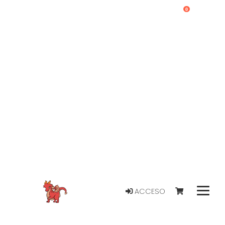
0
ACCESO