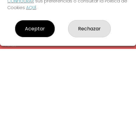
CONFIGURAR
sus preferencias o consultar la Política de
¿Quiénes somos?
Cookies
AQUÍ
.
Comprar lotería
Resultados
Contacto
Aceptar
Rechazar
Empresas
Comprar en SELAE
Peñas
Acceso
Registro
REDES SOCIALES
CONTACTO
ADMINISTRACION DE LOTERIAS: 1-LA AMETLLA DEL VALLES -
RECEPTOR OFICIAL: 13660
938430131
Clica aquí para contactar por WhatsApp
938430131