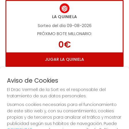
LA QUINIELA
Sorteo del día 09-08-2026
PRÓXIMO BOTE MILLONARIO:
0€
JUGAR LA QUINIELA
Aviso de Cookies
El Drac Vermell de la Sort es el responsable del
tratamiento de sus datos personales.
Usamos cookies necesarias para el funcionamiento
Imagen anterior
Imag
de este sitio web y, con su consentimiento, cookies
propias y de terceros para analizar el tráfico y mostrar
publicidad según sus hábitos de navegación. Puede
EL DRAC VERMELL DE LA SORT