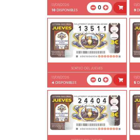
13/08/2026
13/
0
10
DISPONIBLES
9
DI
SORTEO DEL JUEVES
13/08/2026
13/
0
4
DISPONIBLES
5
D