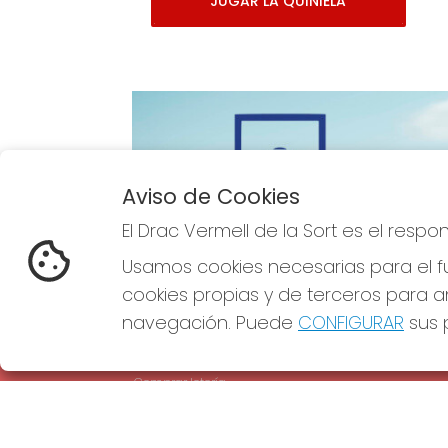
JUGAR LA QUINIELA
Aviso de Cookies
Imagen anterior
El Drac Vermell de la Sort es el resp
Usamos cookies necesarias para el fu
cookies propias y de terceros para an
navegación. Puede
CONFIGURAR
sus p
EL DRAC VERMELL DE LA SORT
REDE
¿Quiénes somos?
Comprar lotería
Resultados
Contacto
Empresas