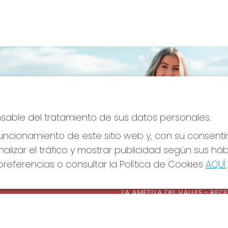
onsable del tratamiento de sus datos personales.
ncionamiento de este sitio web y, con su consenti
alizar el tráfico y mostrar publicidad según sus há
referencias o consultar la Política de Cookies
AQUÍ
.
S SOCIALES
CONTACTO
ADMINISTRACION DE LOTERIAS
LA AMETLLA DEL VALLES - REC
OFICIAL: 13660
938430131
Clica aquí para contactar por