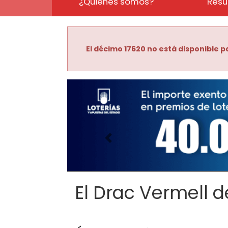
¿Quiénes somos?
Resu
El décimo 17620 no está disponible pa
Imagen anterior
El Drac Vermell de