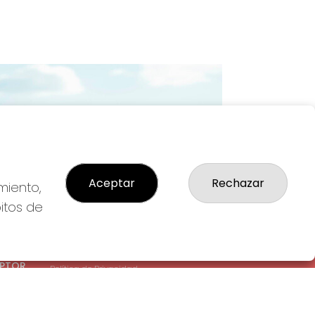
Imagen siguiente
Aceptar
Rechazar
miento,
bitos de
LEGAL
: 1-
Aviso Legal
EPTOR
Política de Privacidad
Política de Cookies
Condiciones de Compra
Tienda de Lotería Nacional