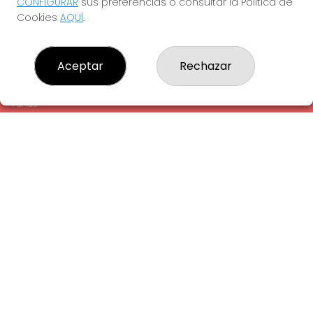
CONFIGURAR
sus preferencias o consultar la Política de
¿Quiénes somos?
Cookies
AQUÍ
.
Comprar lotería
Resultados
Contacto
Aceptar
Rechazar
Empresas
Comprar en SELAE
Peñas
Acceso
Registro
REDES SOCIALES
CONTACTO
ADMINISTRACION DE LOTERIAS: 1-LA AMETLLA DEL VALLES -
RECEPTOR OFICIAL: 13660
938430131
Clica aquí para contactar por WhatsApp
938430131