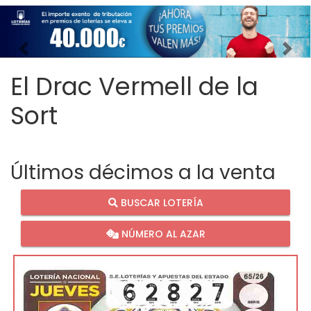
Imagen anterior
Imag
El Drac Vermell de la
Sort
Últimos décimos a la venta
BUSCAR LOTERÍA
NÚMERO AL AZAR