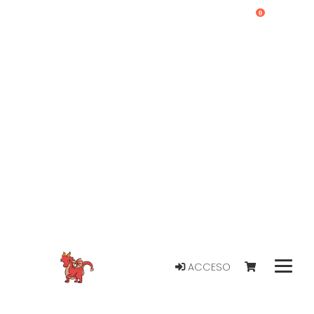
0
ACCESO