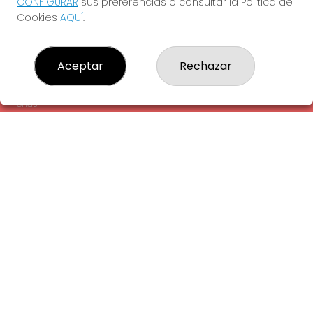
CONFIGURAR
sus preferencias o consultar la Política de
¿Quiénes somos?
Cookies
AQUÍ
.
Comprar lotería
Resultados
Contacto
Aceptar
Rechazar
Empresas
Comprar en SELAE
Peñas
Acceso
Registro
REDES SOCIALES
CONTACTO
ADMINISTRACION DE LOTERIAS: 1-LA AMETLLA DEL VALLES -
RECEPTOR OFICIAL: 13660
938430131
Clica aquí para contactar por WhatsApp
938430131