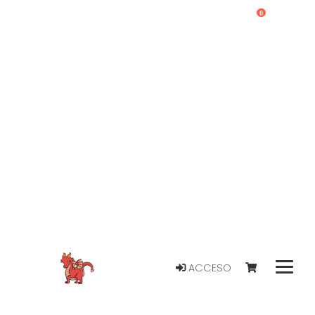
0
ACCESO