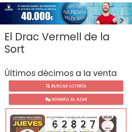
Imagen anterior
Imag
El Drac Vermell de la
Sort
Últimos décimos a la venta
BUSCAR LOTERÍA
NÚMERO AL AZAR