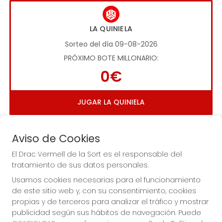
LA QUINIELA
Sorteo del día 09-08-2026
PRÓXIMO BOTE MILLONARIO:
0€
JUGAR LA QUINIELA
Aviso de Cookies
El Drac Vermell de la Sort es el responsable del
tratamiento de sus datos personales.
Usamos cookies necesarias para el funcionamiento
Imagen anterior
Imag
de este sitio web y, con su consentimiento, cookies
propias y de terceros para analizar el tráfico y mostrar
publicidad según sus hábitos de navegación. Puede
EL DRAC VERMELL DE LA SORT