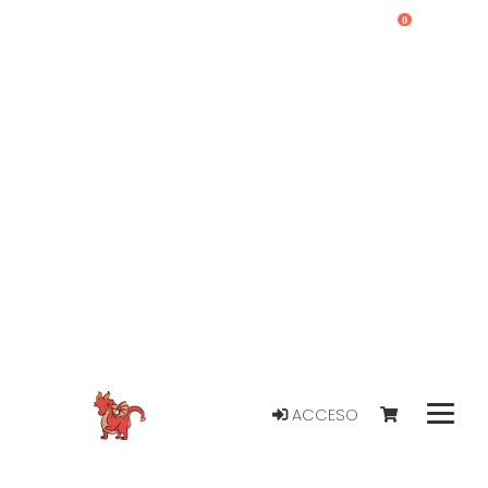
0
ACCESO