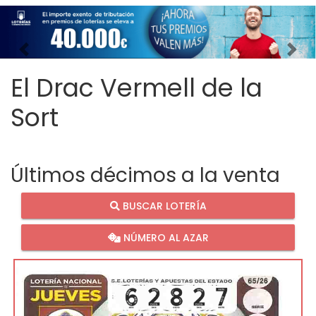
Imagen anterior
Imag
El Drac Vermell de la
Sort
Últimos décimos a la venta
BUSCAR LOTERÍA
NÚMERO AL AZAR