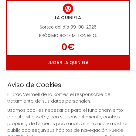
LA QUINIELA
Sorteo del día 09-08-2026
PRÓXIMO BOTE MILLONARIO:
0€
JUGAR LA QUINIELA
Aviso de Cookies
El Drac Vermell de la Sort es el responsable del
tratamiento de sus datos personales.
Usamos cookies necesarias para el funcionamiento
Imagen anterior
Imag
de este sitio web y, con su consentimiento, cookies
propias y de terceros para analizar el tráfico y mostrar
publicidad según sus hábitos de navegación. Puede
EL DRAC VERMELL DE LA SORT