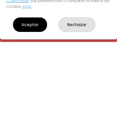
CONFIGURAR
sus preferencias o consultar la Política de
¿Quiénes somos?
Cookies
AQUÍ
.
Comprar lotería
Resultados
Contacto
Aceptar
Rechazar
Empresas
Comprar en SELAE
Peñas
Acceso
Registro
REDES SOCIALES
CONTACTO
ADMINISTRACION DE LOTERIAS: 1-LA AMETLLA DEL VALLES -
RECEPTOR OFICIAL: 13660
938430131
Clica aquí para contactar por WhatsApp
938430131