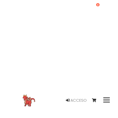
0
ACCESO