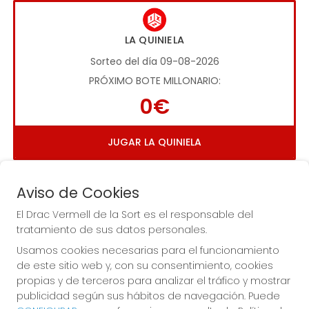
LA QUINIELA
Sorteo del día 09-08-2026
PRÓXIMO BOTE MILLONARIO:
0€
JUGAR LA QUINIELA
Aviso de Cookies
El Drac Vermell de la Sort es el responsable del
tratamiento de sus datos personales.
Usamos cookies necesarias para el funcionamiento
Imagen anterior
Imag
de este sitio web y, con su consentimiento, cookies
propias y de terceros para analizar el tráfico y mostrar
publicidad según sus hábitos de navegación. Puede
EL DRAC VERMELL DE LA SORT