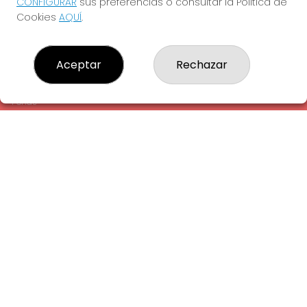
CONFIGURAR
sus preferencias o consultar la Política de
¿Quiénes somos?
Cookies
AQUÍ
.
Comprar lotería
Resultados
Contacto
Aceptar
Rechazar
Empresas
Comprar en SELAE
Peñas
Acceso
Registro
REDES SOCIALES
CONTACTO
ADMINISTRACION DE LOTERIAS: 1-LA AMETLLA DEL VALLES -
RECEPTOR OFICIAL: 13660
938430131
Clica aquí para contactar por WhatsApp
938430131