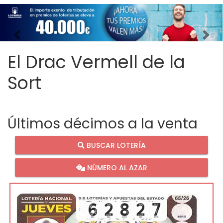
Imagen anterior
Imag
El Drac Vermell de la
Sort
Últimos décimos a la venta
BUSCAR LOTERÍA
NÚMERO AL AZAR