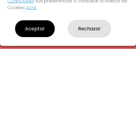
CONFIGURAR
sus preferencias o consultar la Política de
¿Quiénes somos?
Cookies
AQUÍ
.
Comprar lotería
Resultados
Contacto
Aceptar
Rechazar
Empresas
Comprar en SELAE
Peñas
Acceso
Registro
REDES SOCIALES
CONTACTO
ADMINISTRACION DE LOTERIAS: 1-LA AMETLLA DEL VALLES -
RECEPTOR OFICIAL: 13660
938430131
Clica aquí para contactar por WhatsApp
938430131