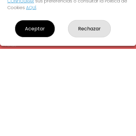
CONFIGURAR
sus preferencias o consultar la Política de
¿Quiénes somos?
Cookies
AQUÍ
.
Comprar lotería
Resultados
Contacto
Aceptar
Rechazar
Empresas
Comprar en SELAE
Peñas
Acceso
Registro
REDES SOCIALES
CONTACTO
ADMINISTRACION DE LOTERIAS: 1-LA AMETLLA DEL VALLES -
RECEPTOR OFICIAL: 13660
938430131
Clica aquí para contactar por WhatsApp
938430131