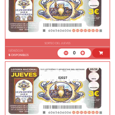
SORTEO DEL JUEVES
13/08/2026
0
5
DISPONIBLES
02027