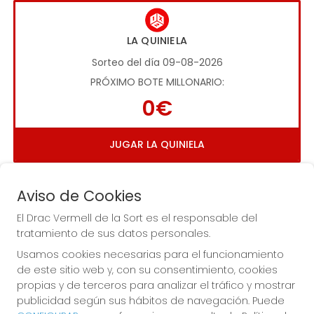
LA QUINIELA
Sorteo del día 09-08-2026
PRÓXIMO BOTE MILLONARIO:
0€
JUGAR LA QUINIELA
Aviso de Cookies
El Drac Vermell de la Sort es el responsable del
tratamiento de sus datos personales.
Usamos cookies necesarias para el funcionamiento
Imagen anterior
Imag
de este sitio web y, con su consentimiento, cookies
propias y de terceros para analizar el tráfico y mostrar
publicidad según sus hábitos de navegación. Puede
EL DRAC VERMELL DE LA SORT