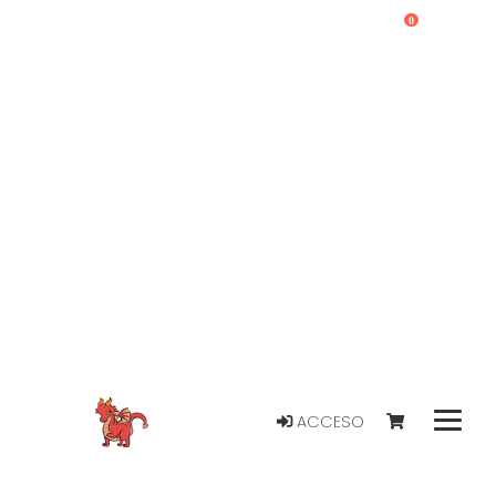
0
ACCESO