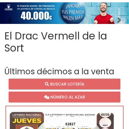
Imagen anterior
Imag
El Drac Vermell de la
Sort
Últimos décimos a la venta
BUSCAR LOTERÍA
NÚMERO AL AZAR
62827