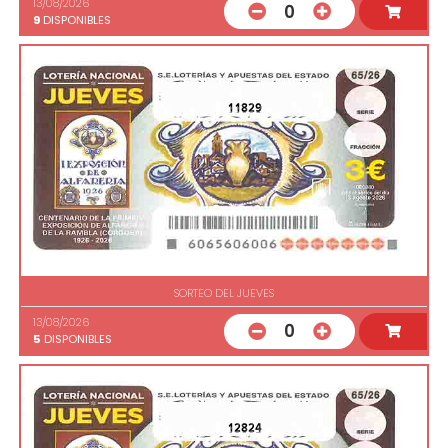
13/08/2026
0
9
DISPONIBLES
11829
SORTEO DEL JUEVES
13/08/2026
0
5
DISPONIBLES
12824