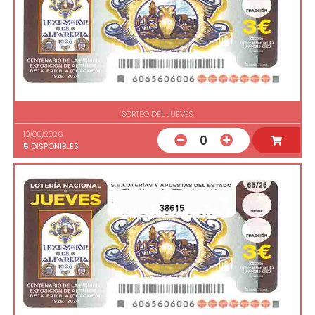
SORTEO DEL JUEVES
13/08/2026
0
5
DISPONIBLES
38615