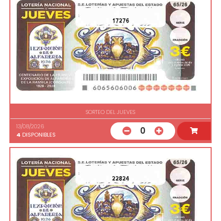
17276
SORTEO DEL JUEVES
13/08/2026
0
4
DISPONIBLES
22824