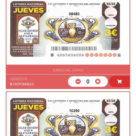
08480
SORTEO DEL JUEVES
13/08/2026
0
5
DISPONIBLES
10290