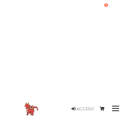
0
ACCESO