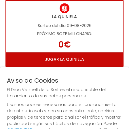
LA QUINIELA
Sorteo del día 09-08-2026
PRÓXIMO BOTE MILLONARIO:
0€
JUGAR LA QUINIELA
Aviso de Cookies
El Drac Vermell de la Sort es el responsable del
tratamiento de sus datos personales.
Usamos cookies necesarias para el funcionamiento
Imagen anterior
Imag
de este sitio web y, con su consentimiento, cookies
propias y de terceros para analizar el tráfico y mostrar
publicidad según sus hábitos de navegación. Puede
EL DRAC VERMELL DE LA SORT