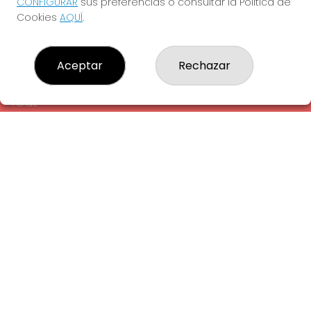
CONFIGURAR
sus preferencias o consultar la Política de
¿Quiénes somos?
Cookies
AQUÍ
.
Comprar lotería
Resultados
Contacto
Aceptar
Rechazar
Empresas
Comprar en SELAE
Peñas
Acceso
Registro
REDES SOCIALES
CONTACTO
ADMINISTRACION DE LOTERIAS: 1-LA AMETLLA DEL VALLES -
RECEPTOR OFICIAL: 13660
938430131
Clica aquí para contactar por WhatsApp
938430131