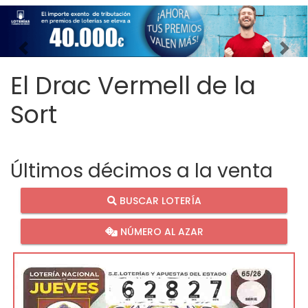
Imagen anterior
Imag
El Drac Vermell de la
Sort
Últimos décimos a la venta
BUSCAR LOTERÍA
NÚMERO AL AZAR