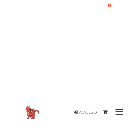
0
ACCESO