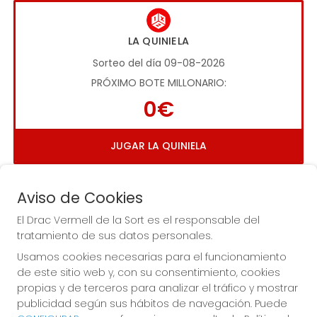
LA QUINIELA
Sorteo del día 09-08-2026
PRÓXIMO BOTE MILLONARIO:
0€
JUGAR LA QUINIELA
Aviso de Cookies
El Drac Vermell de la Sort es el responsable del
tratamiento de sus datos personales.
Usamos cookies necesarias para el funcionamiento
Imagen anterior
Imag
de este sitio web y, con su consentimiento, cookies
propias y de terceros para analizar el tráfico y mostrar
publicidad según sus hábitos de navegación. Puede
EL DRAC VERMELL DE LA SORT