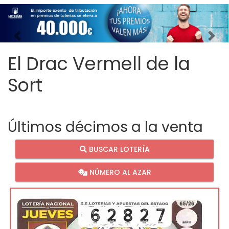
Imagen anterior
Imag
El Drac Vermell de la
Sort
Últimos décimos a la venta
BUSCAR LOTERÍA
NÚMERO AL AZAR