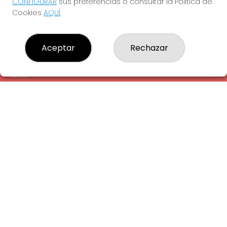
CONFIGURAR
sus preferencias o consultar la Política de
¿Quiénes somos?
Cookies
AQUÍ
.
Comprar lotería
Resultados
Contacto
Aceptar
Rechazar
Empresas
Comprar en SELAE
Peñas
Acceso
Registro
REDES SOCIALES
CONTACTO
ADMINISTRACION DE LOTERIAS: 1-LA AMETLLA DEL VALLES -
RECEPTOR OFICIAL: 13660
938430131
Clica aquí para contactar por WhatsApp
938430131