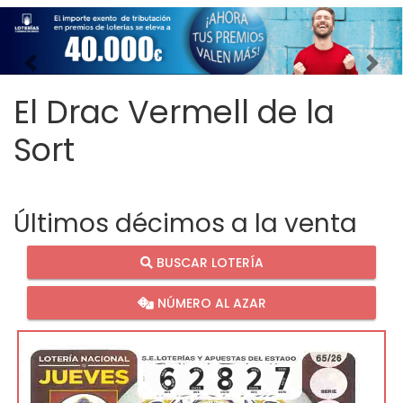
Imagen anterior
Imag
El Drac Vermell de la
Sort
Últimos décimos a la venta
BUSCAR LOTERÍA
NÚMERO AL AZAR