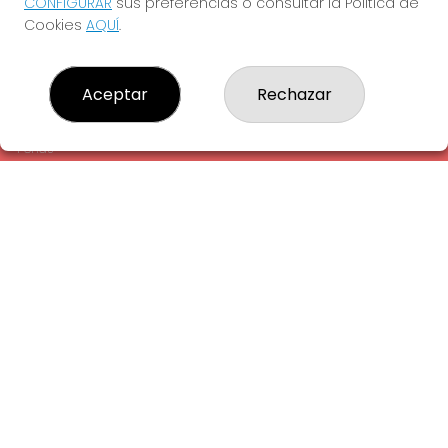
CONFIGURAR
sus preferencias o consultar la Política de
¿Quiénes somos?
Cookies
AQUÍ
.
Comprar lotería
Resultados
Contacto
Aceptar
Rechazar
Empresas
Comprar en SELAE
Peñas
Acceso
Registro
REDES SOCIALES
CONTACTO
ADMINISTRACION DE LOTERIAS: 1-LA AMETLLA DEL VALLES -
RECEPTOR OFICIAL: 13660
938430131
Clica aquí para contactar por WhatsApp
938430131