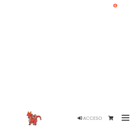
0
ACCESO