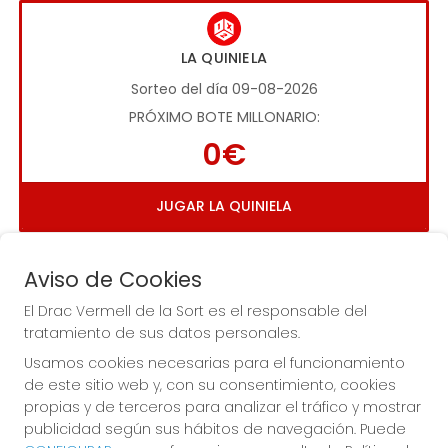
LA QUINIELA
Sorteo del día 09-08-2026
PRÓXIMO BOTE MILLONARIO:
0€
JUGAR LA QUINIELA
Aviso de Cookies
El Drac Vermell de la Sort es el responsable del
tratamiento de sus datos personales.
Usamos cookies necesarias para el funcionamiento
Imagen anterior
Imag
de este sitio web y, con su consentimiento, cookies
propias y de terceros para analizar el tráfico y mostrar
publicidad según sus hábitos de navegación. Puede
EL DRAC VERMELL DE LA SORT