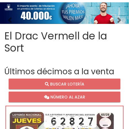
Imagen anterior
Imag
El Drac Vermell de la
Sort
Últimos décimos a la venta
BUSCAR LOTERÍA
NÚMERO AL AZAR