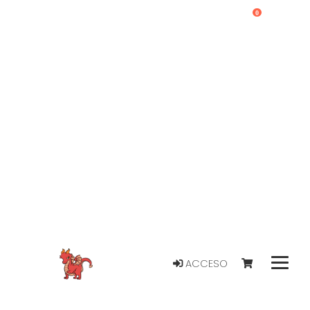
0
ACCESO