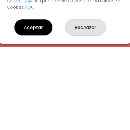
CONFIGURAR
sus preferencias o consultar la Política de
¿Quiénes somos?
Cookies
AQUÍ
.
Comprar lotería
Resultados
Contacto
Aceptar
Rechazar
Empresas
Comprar en SELAE
Peñas
Acceso
Registro
REDES SOCIALES
CONTACTO
ADMINISTRACION DE LOTERIAS: 1-LA AMETLLA DEL VALLES -
RECEPTOR OFICIAL: 13660
938430131
Clica aquí para contactar por WhatsApp
938430131