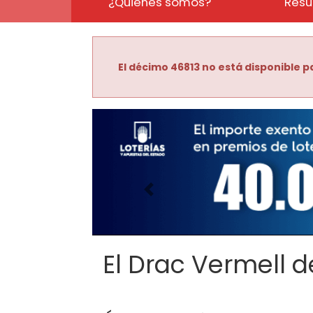
¿Quiénes somos?
Resu
El décimo 46813 no está disponible pa
Imagen anterior
El Drac Vermell de