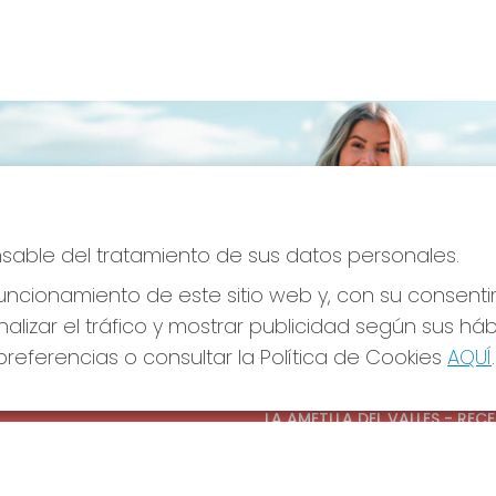
onsable del tratamiento de sus datos personales.
ncionamiento de este sitio web y, con su consenti
alizar el tráfico y mostrar publicidad según sus há
referencias o consultar la Política de Cookies
AQUÍ
.
S SOCIALES
CONTACTO
ADMINISTRACION DE LOTERIAS
LA AMETLLA DEL VALLES - REC
OFICIAL: 13660
938430131
Clica aquí para contactar por