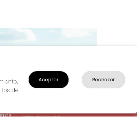
Imagen siguiente
Aceptar
Rechazar
miento,
bitos de
LEGAL
: 1-
Aviso Legal
EPTOR
Política de Privacidad
Política de Cookies
Condiciones de Compra
Tienda de Lotería Nacional