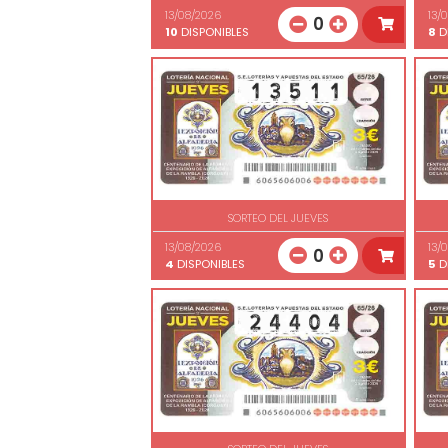
13/08/2026
13/
0
10
DISPONIBLES
8
D
SORTEO DEL JUEVES
13/08/2026
13/
0
4
DISPONIBLES
5
D