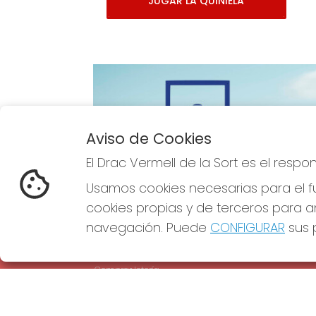
JUGAR LA QUINIELA
Aviso de Cookies
Imagen anterior
El Drac Vermell de la Sort es el resp
Usamos cookies necesarias para el fu
cookies propias y de terceros para an
navegación. Puede
CONFIGURAR
sus p
EL DRAC VERMELL DE LA SORT
REDE
¿Quiénes somos?
Comprar lotería
Resultados
Contacto
Empresas