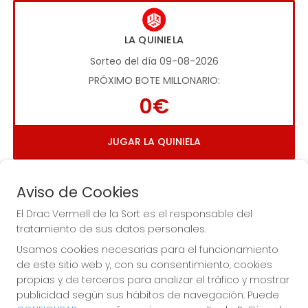
LA QUINIELA
Sorteo del día 09-08-2026
PRÓXIMO BOTE MILLONARIO:
0€
JUGAR LA QUINIELA
Aviso de Cookies
El Drac Vermell de la Sort es el responsable del
tratamiento de sus datos personales.
Usamos cookies necesarias para el funcionamiento
Imagen anterior
Imag
de este sitio web y, con su consentimiento, cookies
propias y de terceros para analizar el tráfico y mostrar
publicidad según sus hábitos de navegación. Puede
EL DRAC VERMELL DE LA SORT