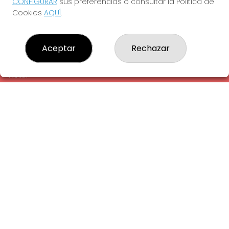
CONFIGURAR
sus preferencias o consultar la Política de
¿Quiénes somos?
Cookies
AQUÍ
.
Comprar lotería
Resultados
Contacto
Aceptar
Rechazar
Empresas
Comprar en SELAE
Peñas
Acceso
Registro
REDES SOCIALES
CONTACTO
ADMINISTRACION DE LOTERIAS: 1-LA AMETLLA DEL VALLES -
RECEPTOR OFICIAL: 13660
938430131
Clica aquí para contactar por WhatsApp
938430131