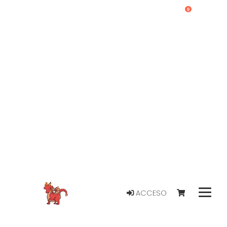
0
ACCESO