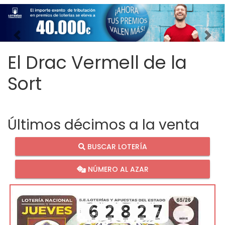
Imagen anterior
Imag
El Drac Vermell de la
Sort
Últimos décimos a la venta
BUSCAR LOTERÍA
NÚMERO AL AZAR