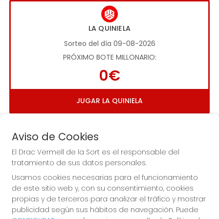
LA QUINIELA
Sorteo del día 09-08-2026
PRÓXIMO BOTE MILLONARIO:
0€
JUGAR LA QUINIELA
Aviso de Cookies
El Drac Vermell de la Sort es el responsable del
tratamiento de sus datos personales.
Usamos cookies necesarias para el funcionamiento
Imagen anterior
Imag
de este sitio web y, con su consentimiento, cookies
propias y de terceros para analizar el tráfico y mostrar
publicidad según sus hábitos de navegación. Puede
EL DRAC VERMELL DE LA SORT