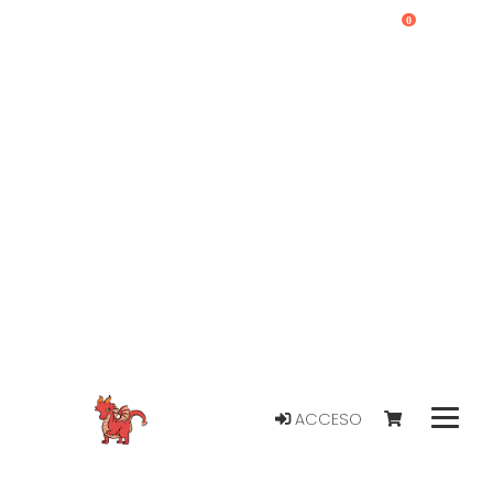
0
ACCESO