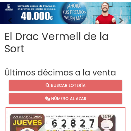
Imagen anterior
Imag
El Drac Vermell de la
Sort
Últimos décimos a la venta
BUSCAR LOTERÍA
NÚMERO AL AZAR