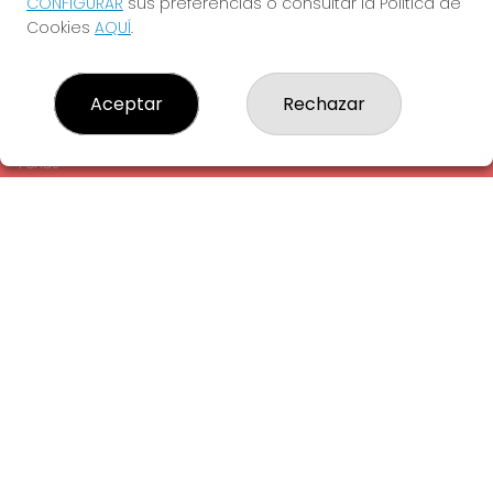
CONFIGURAR
sus preferencias o consultar la Política de
¿Quiénes somos?
Cookies
AQUÍ
.
Comprar lotería
Resultados
Contacto
Aceptar
Rechazar
Empresas
Comprar en SELAE
Peñas
Acceso
Registro
REDES SOCIALES
CONTACTO
ADMINISTRACION DE LOTERIAS: 1-LA AMETLLA DEL VALLES -
RECEPTOR OFICIAL: 13660
938430131
Clica aquí para contactar por WhatsApp
938430131