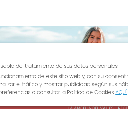
onsable del tratamiento de sus datos personales.
ncionamiento de este sitio web y, con su consenti
alizar el tráfico y mostrar publicidad según sus há
referencias o consultar la Política de Cookies
AQUÍ
.
S SOCIALES
CONTACTO
ADMINISTRACION DE LOTERIAS
LA AMETLLA DEL VALLES - REC
OFICIAL: 13660
938430131
Clica aquí para contactar por