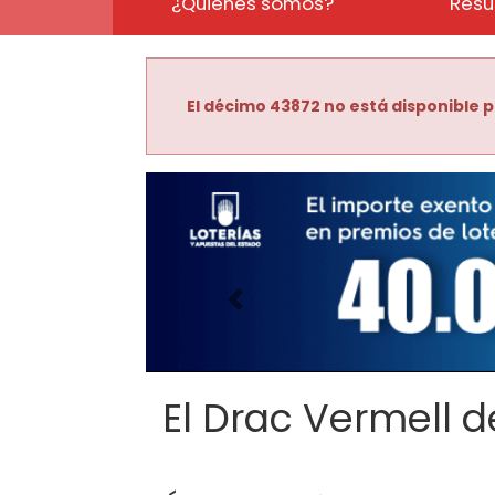
¿Quiénes somos?
Resu
El décimo 43872 no está disponible p
Imagen anterior
El Drac Vermell de