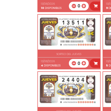
13/08/2026
13/
0
10
DISPONIBLES
9
DI
SORTEO DEL JUEVES
13/08/2026
13/
0
4
DISPONIBLES
5
D