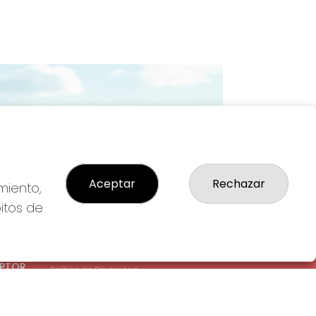
Imagen siguiente
Aceptar
Rechazar
miento,
bitos de
LEGAL
: 1-
Aviso Legal
EPTOR
Política de Privacidad
Política de Cookies
Condiciones de Compra
Tienda de Lotería Nacional