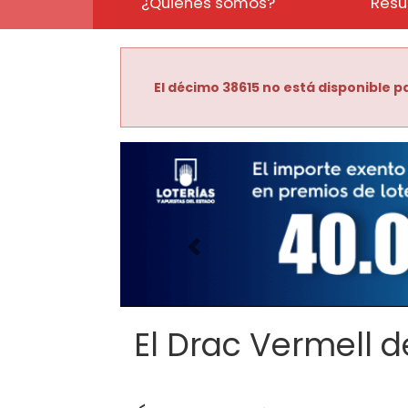
¿Quiénes somos?
Resu
El décimo 38615 no está disponible pa
Imagen anterior
El Drac Vermell de