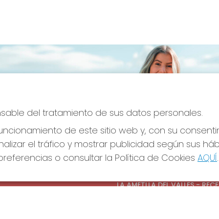
onsable del tratamiento de sus datos personales.
ncionamiento de este sitio web y, con su consenti
alizar el tráfico y mostrar publicidad según sus há
referencias o consultar la Política de Cookies
AQUÍ
.
S SOCIALES
CONTACTO
ADMINISTRACION DE LOTERIAS
LA AMETLLA DEL VALLES - REC
OFICIAL: 13660
938430131
Clica aquí para contactar por