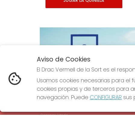
JUGAR LA QUINIELA
Aviso de Cookies
Imagen anterior
El Drac Vermell de la Sort es el resp
Usamos cookies necesarias para el fu
cookies propias y de terceros para an
navegación. Puede
CONFIGURAR
sus p
EL DRAC VERMELL DE LA SORT
REDE
¿Quiénes somos?
Comprar lotería
Resultados
Contacto
Empresas