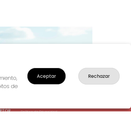
Imagen siguiente
Aceptar
Rechazar
miento,
bitos de
LEGAL
: 1-
Aviso Legal
EPTOR
Política de Privacidad
Política de Cookies
Condiciones de Compra
Tienda de Lotería Nacional