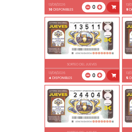
13/08/2026
13/
0
10
DISPONIBLES
9
DI
SORTEO DEL JUEVES
13/08/2026
13/
0
4
DISPONIBLES
5
D