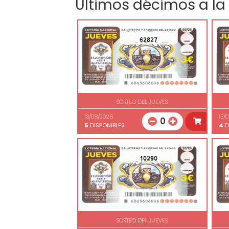
Últimos décimos a la
62827
SORTEO DEL JUEVES
13/08/2026
13/
0
5
DISPONIBLES
4
D
10290
SORTEO DEL JUEVES