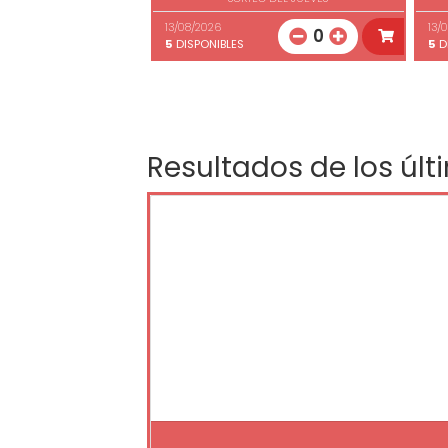
13/08/2026
13/
0
5
DISPONIBLES
5
D
Resultados de los últ