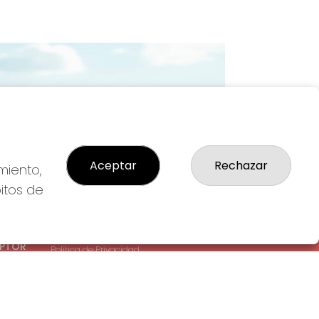
Imagen siguiente
Aceptar
Rechazar
miento,
bitos de
LEGAL
: 1-
Aviso Legal
EPTOR
Política de Privacidad
Política de Cookies
Condiciones de Compra
Tienda de Lotería Nacional
Pago aceptado con tarjeta