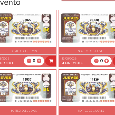
 venta
02027
08338
SORTEO DEL JUEVES
SORTEO DEL JUEVES
08/2026
13/08/2026
0
0
ISPONIBLES
4
DISPONIBLES
11537
11829
SORTEO DEL JUEVES
SORTEO DEL JUEVES