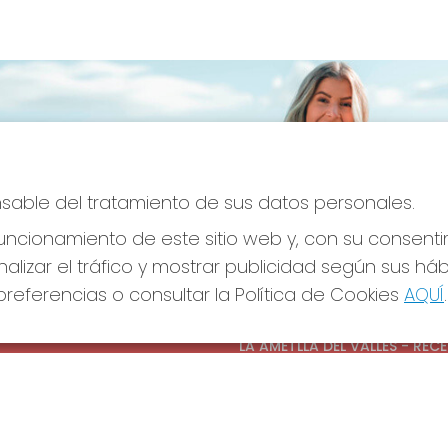
onsable del tratamiento de sus datos personales.
ncionamiento de este sitio web y, con su consenti
alizar el tráfico y mostrar publicidad según sus há
referencias o consultar la Política de Cookies
AQUÍ
.
S SOCIALES
CONTACTO
ADMINISTRACION DE LOTERIAS
LA AMETLLA DEL VALLES - REC
OFICIAL: 13660
938430131
Clica aquí para contactar por
WhatsApp
938430131