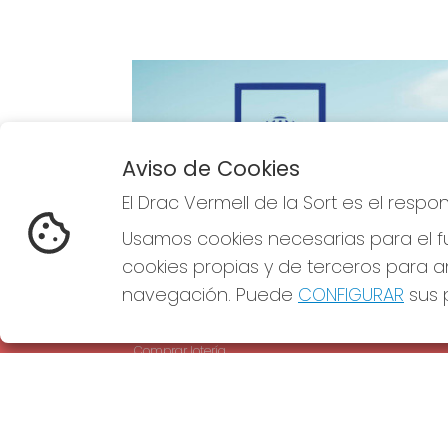
Aviso de Cookies
Imagen anterior
El Drac Vermell de la Sort es el resp
Usamos cookies necesarias para el fu
cookies propias y de terceros para an
navegación. Puede
CONFIGURAR
sus p
EL DRAC VERMELL DE LA SORT
REDE
¿Quiénes somos?
Comprar lotería
Resultados
Contacto
Empresas
Comprar en SELAE