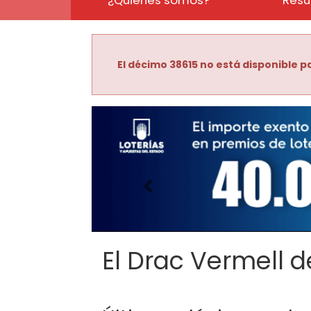
El décimo 38615 no está disponible pa
Imagen anterior
El Drac Vermell de