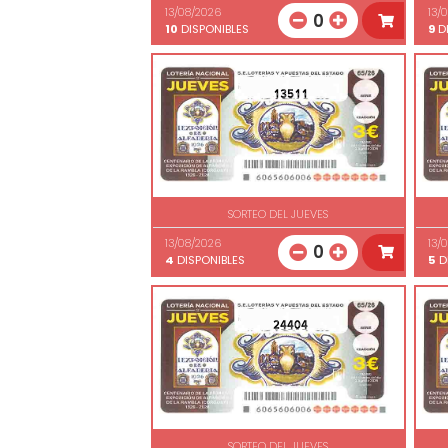
13/08/2026
13/
0
10
DISPONIBLES
9
DI
13511
SORTEO DEL JUEVES
13/08/2026
13/
0
4
DISPONIBLES
5
D
24404
SORTEO DEL JUEVES