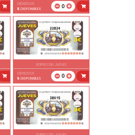
13/08/2026
0
5
DISPONIBLES
22824
SORTEO DEL JUEVES
13/08/2026
0
5
DISPONIBLES
38615
SORTEO DEL JUEVES