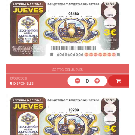
08480
SORTEO DEL JUEVES
13/08/2026
0
5
DISPONIBLES
10290