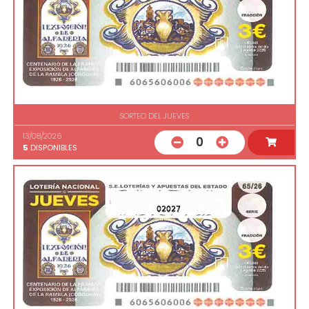
SORTEO DEL JUEVES
13/08/2026
0
5
DISPONIBLES
02027