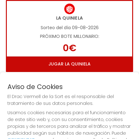
LA QUINIELA
Sorteo del día 09-08-2026
PRÓXIMO BOTE MILLONARIO:
0€
JUGAR LA QUINIELA
Aviso de Cookies
El Drac Vermell de la Sort es el responsable del
tratamiento de sus datos personales.
Usamos cookies necesarias para el funcionamiento
Imagen anterior
Imag
de este sitio web y, con su consentimiento, cookies
propias y de terceros para analizar el tráfico y mostrar
publicidad según sus hábitos de navegación. Puede
EL DRAC VERMELL DE LA SORT