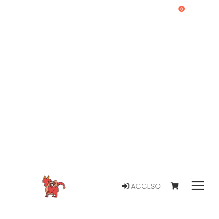
0
ACCESO