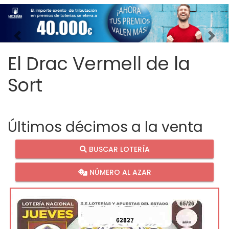
Imagen anterior
Imag
El Drac Vermell de la
Sort
Últimos décimos a la venta
BUSCAR LOTERÍA
NÚMERO AL AZAR
62827