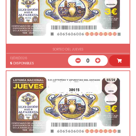
SORTEO DEL JUEVES
13/08/2026
0
5
DISPONIBLES
38615