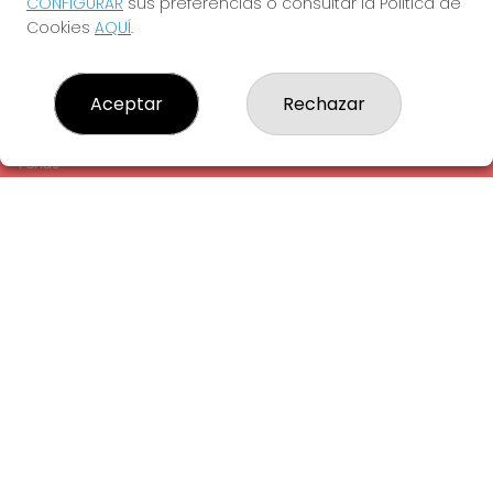
CONFIGURAR
sus preferencias o consultar la Política de
¿Quiénes somos?
Cookies
AQUÍ
.
Comprar lotería
Resultados
Contacto
Aceptar
Rechazar
Empresas
Comprar en SELAE
Peñas
Acceso
Registro
REDES SOCIALES
CONTACTO
ADMINISTRACION DE LOTERIAS: 1-LA AMETLLA DEL VALLES -
RECEPTOR OFICIAL: 13660
938430131
Clica aquí para contactar por WhatsApp
938430131