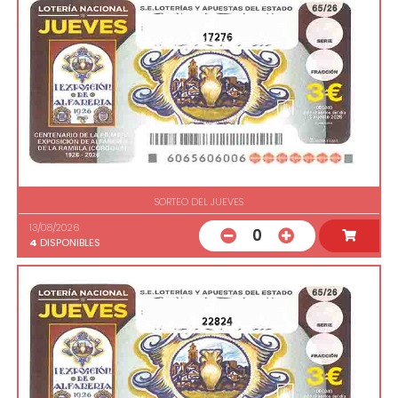
17276
SORTEO DEL JUEVES
13/08/2026
0
4
DISPONIBLES
22824