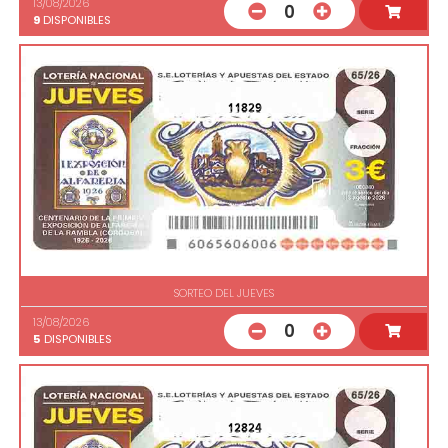
13/08/2026
0
9
DISPONIBLES
11829
SORTEO DEL JUEVES
13/08/2026
0
5
DISPONIBLES
12824