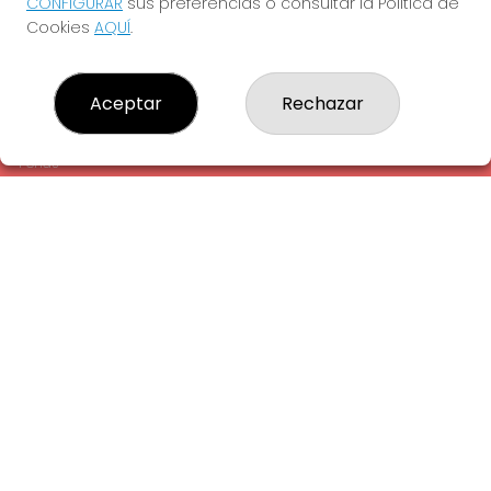
CONFIGURAR
sus preferencias o consultar la Política de
¿Quiénes somos?
Cookies
AQUÍ
.
Comprar lotería
Resultados
Contacto
Aceptar
Rechazar
Empresas
Comprar en SELAE
Peñas
Acceso
Registro
REDES SOCIALES
CONTACTO
ADMINISTRACION DE LOTERIAS: 1-LA AMETLLA DEL VALLES -
RECEPTOR OFICIAL: 13660
938430131
Clica aquí para contactar por WhatsApp
938430131