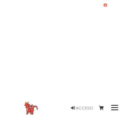
0
ACCESO