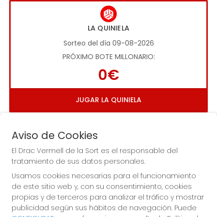
LA QUINIELA
Sorteo del día 09-08-2026
PRÓXIMO BOTE MILLONARIO:
0€
JUGAR LA QUINIELA
Aviso de Cookies
El Drac Vermell de la Sort es el responsable del
tratamiento de sus datos personales.
Usamos cookies necesarias para el funcionamiento
Imagen anterior
Imag
de este sitio web y, con su consentimiento, cookies
propias y de terceros para analizar el tráfico y mostrar
publicidad según sus hábitos de navegación. Puede
EL DRAC VERMELL DE LA SORT