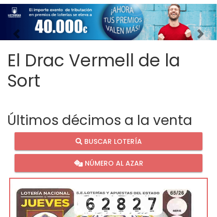
Imagen anterior
Imag
El Drac Vermell de la
Sort
Últimos décimos a la venta
BUSCAR LOTERÍA
NÚMERO AL AZAR