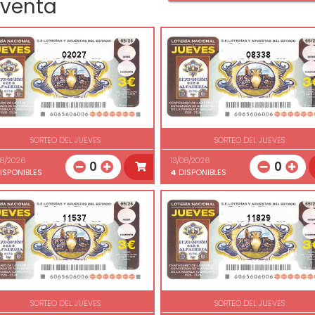
 venta
02027
08338
SORTEO DEL JUEVES
SORTEO DEL JUEVES
08/2026
13/08/2026
0
0
ISPONIBLES
4
DISPONIBLES
11537
11829
SORTEO DEL JUEVES
SORTEO DEL JUEVES