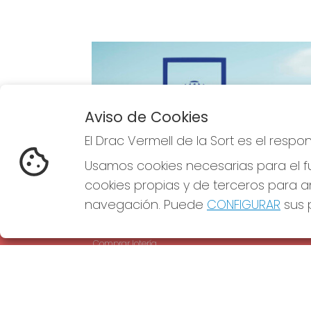
Aviso de Cookies
Imagen anterior
El Drac Vermell de la Sort es el resp
Usamos cookies necesarias para el fu
cookies propias y de terceros para an
navegación. Puede
CONFIGURAR
sus p
EL DRAC VERMELL DE LA SORT
REDE
¿Quiénes somos?
Comprar lotería
Resultados
Contacto
Empresas
Comprar en SELAE