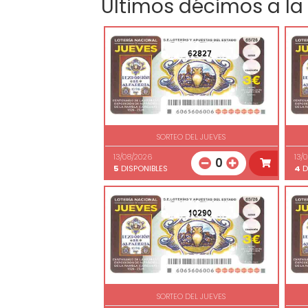
Últimos décimos a la
62827
SORTEO DEL JUEVES
13/08/2026
13/
0
5
DISPONIBLES
4
D
10290
SORTEO DEL JUEVES