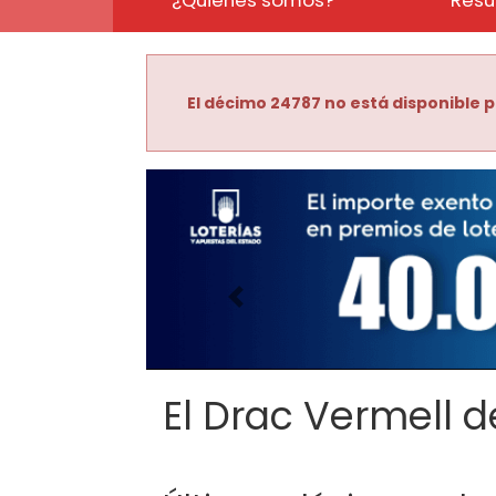
El décimo 24787 no está disponible p
Imagen anterior
El Drac Vermell de