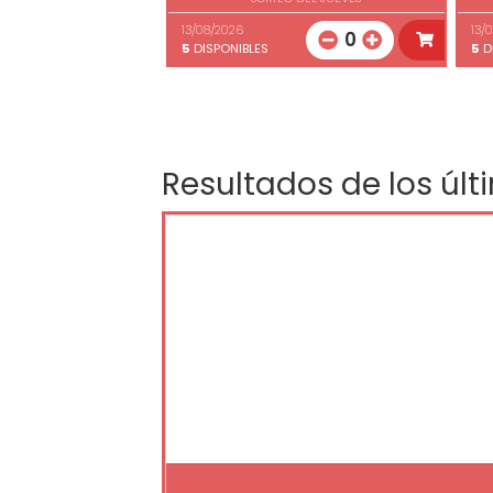
13/08/2026
13/
0
5
DISPONIBLES
5
D
Resultados de los últ