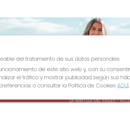
onsable del tratamiento de sus datos personales.
ncionamiento de este sitio web y, con su consenti
alizar el tráfico y mostrar publicidad según sus há
referencias o consultar la Política de Cookies
AQUÍ
.
S SOCIALES
CONTACTO
ADMINISTRACION DE LOTERIAS
LA AMETLLA DEL VALLES - REC
OFICIAL: 13660
938430131
Clica aquí para contactar por
WhatsApp
938430131