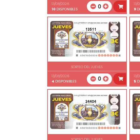
13/08/2026
13/
0
10
DISPONIBLES
9
DI
13511
SORTEO DEL JUEVES
13/08/2026
13/
0
4
DISPONIBLES
5
D
24404
SORTEO DEL JUEVES