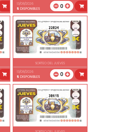
13/08/2026
0
5
DISPONIBLES
22824
SORTEO DEL JUEVES
13/08/2026
0
5
DISPONIBLES
38615
SORTEO DEL JUEVES