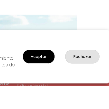
Imagen siguiente
Aceptar
Rechazar
miento,
bitos de
LEGAL
: 1-
Aviso Legal
EPTOR
Política de Privacidad
Política de Cookies
Condiciones de Compra
Tienda de Lotería Nacional
Pago aceptado con tarjeta