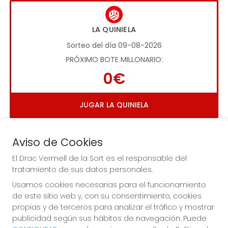
LA QUINIELA
Sorteo del día 09-08-2026
PRÓXIMO BOTE MILLONARIO:
0€
JUGAR LA QUINIELA
Aviso de Cookies
El Drac Vermell de la Sort es el responsable del
tratamiento de sus datos personales.
Usamos cookies necesarias para el funcionamiento
Imagen anterior
Imag
de este sitio web y, con su consentimiento, cookies
propias y de terceros para analizar el tráfico y mostrar
publicidad según sus hábitos de navegación. Puede
EL DRAC VERMELL DE LA SORT