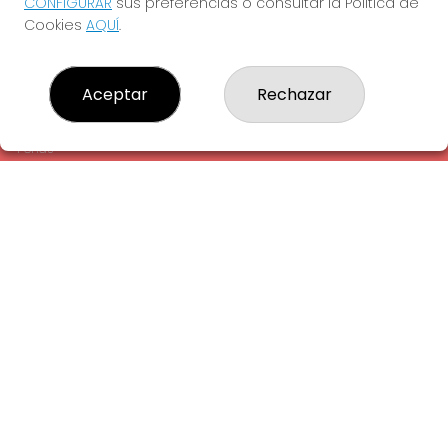
CONFIGURAR
sus preferencias o consultar la Política de
¿Quiénes somos?
Cookies
AQUÍ
.
Comprar lotería
Resultados
Contacto
Aceptar
Rechazar
Empresas
Comprar en SELAE
Peñas
Acceso
Registro
REDES SOCIALES
CONTACTO
ADMINISTRACION DE LOTERIAS: 1-LA AMETLLA DEL VALLES -
RECEPTOR OFICIAL: 13660
938430131
Clica aquí para contactar por WhatsApp
938430131