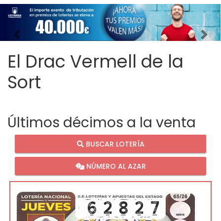
Imagen anterior
Imag
El Drac Vermell de la
Sort
Últimos décimos a la venta
BUSCAR LOTERÍA
NÚMERO AL AZAR