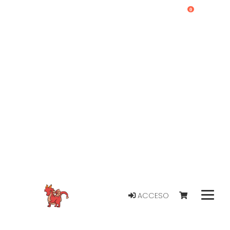
0
ACCESO