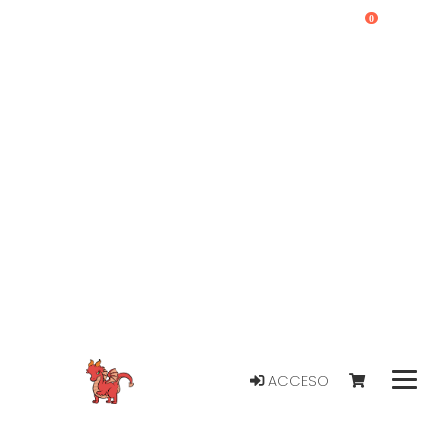
0
ACCESO