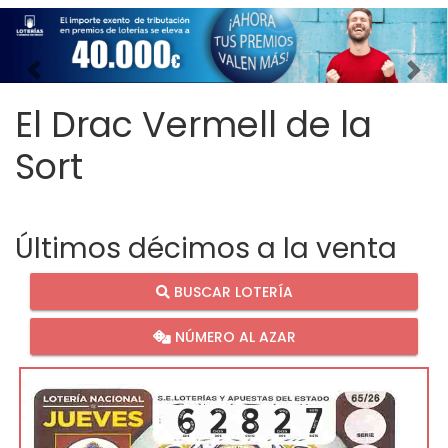
Imagen anterior
Imag
El Drac Vermell de la
Sort
Últimos décimos a la venta
BUSCAR LOTERÍA
NÚMERO AL AZAR