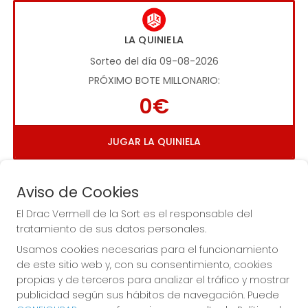
LA QUINIELA
Sorteo del día 09-08-2026
PRÓXIMO BOTE MILLONARIO:
0€
JUGAR LA QUINIELA
Aviso de Cookies
El Drac Vermell de la Sort es el responsable del
tratamiento de sus datos personales.
Usamos cookies necesarias para el funcionamiento
Imagen anterior
Imag
de este sitio web y, con su consentimiento, cookies
propias y de terceros para analizar el tráfico y mostrar
publicidad según sus hábitos de navegación. Puede
EL DRAC VERMELL DE LA SORT