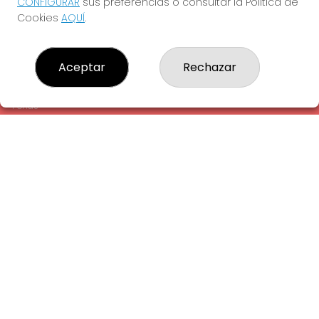
CONFIGURAR
sus preferencias o consultar la Política de
¿Quiénes somos?
Cookies
AQUÍ
.
Comprar lotería
Resultados
Contacto
Aceptar
Rechazar
Empresas
Comprar en SELAE
Peñas
Acceso
Registro
REDES SOCIALES
CONTACTO
ADMINISTRACION DE LOTERIAS: 1-LA AMETLLA DEL VALLES -
RECEPTOR OFICIAL: 13660
938430131
Clica aquí para contactar por WhatsApp
938430131