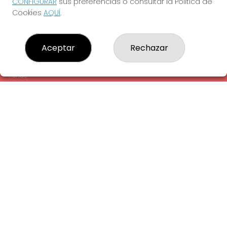
CONFIGURAR
sus preferencias o consultar la Política de
¿Quiénes somos?
Cookies
AQUÍ
.
Comprar lotería
Resultados
Contacto
Aceptar
Rechazar
Empresas
Comprar en SELAE
Peñas
Acceso
Registro
REDES SOCIALES
CONTACTO
ADMINISTRACION DE LOTERIAS: 1-LA AMETLLA DEL VALLES -
RECEPTOR OFICIAL: 13660
938430131
Clica aquí para contactar por WhatsApp
938430131