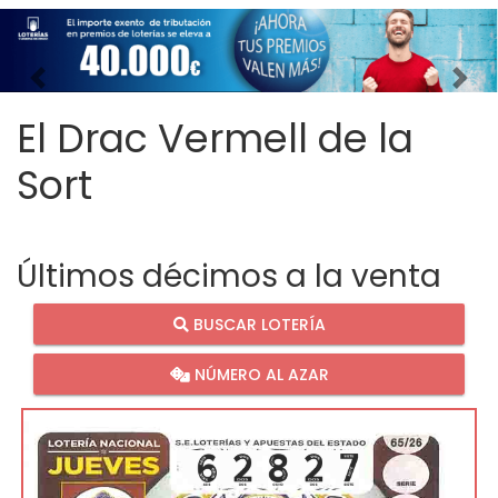
Imagen anterior
Imag
El Drac Vermell de la
Sort
Últimos décimos a la venta
BUSCAR LOTERÍA
NÚMERO AL AZAR