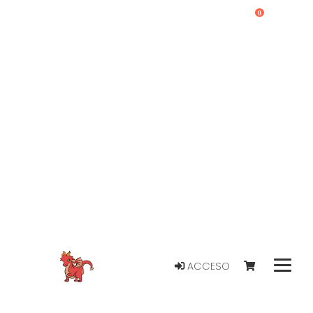
0
ACCESO