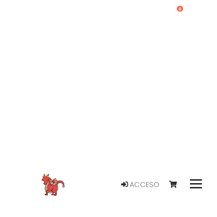
0
ACCESO