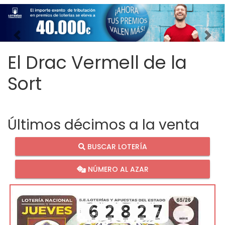
Imagen anterior
Imag
El Drac Vermell de la
Sort
Últimos décimos a la venta
BUSCAR LOTERÍA
NÚMERO AL AZAR