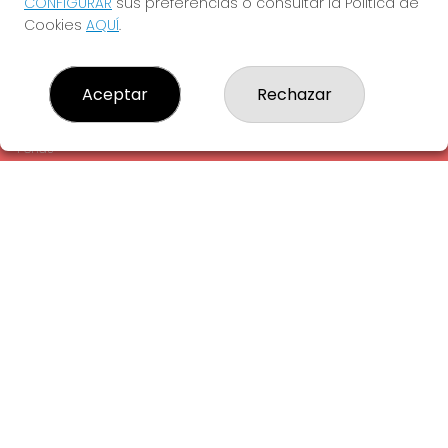
CONFIGURAR
sus preferencias o consultar la Política de
¿Quiénes somos?
Cookies
AQUÍ
.
Comprar lotería
Resultados
Contacto
Aceptar
Rechazar
Empresas
Comprar en SELAE
Peñas
Acceso
Registro
REDES SOCIALES
CONTACTO
ADMINISTRACION DE LOTERIAS: 1-LA AMETLLA DEL VALLES -
RECEPTOR OFICIAL: 13660
938430131
Clica aquí para contactar por WhatsApp
938430131