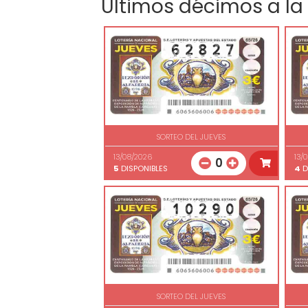
Últimos décimos a la
SORTEO DEL JUEVES
13/08/2026
13/
0
5
DISPONIBLES
4
D
SORTEO DEL JUEVES