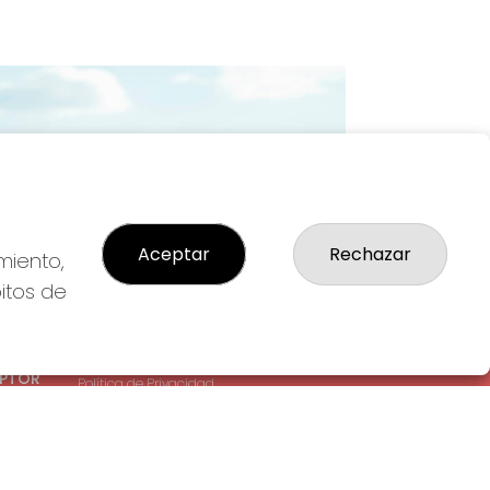
Imagen siguiente
Aceptar
Rechazar
miento,
bitos de
LEGAL
: 1-
Aviso Legal
EPTOR
Política de Privacidad
Política de Cookies
Condiciones de Compra
Tienda de Lotería Nacional
Pago aceptado con tarjeta