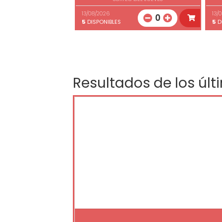
13/08/2026
13/
0
5
DISPONIBLES
5
D
Resultados de los últ