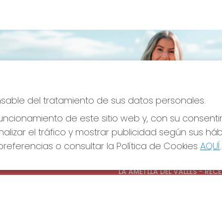
onsable del tratamiento de sus datos personales.
ncionamiento de este sitio web y, con su consenti
alizar el tráfico y mostrar publicidad según sus há
referencias o consultar la Política de Cookies
AQUÍ
.
S SOCIALES
CONTACTO
ADMINISTRACION DE LOTERIAS
LA AMETLLA DEL VALLES - REC
OFICIAL: 13660
938430131
Clica aquí para contactar por
WhatsApp
938430131