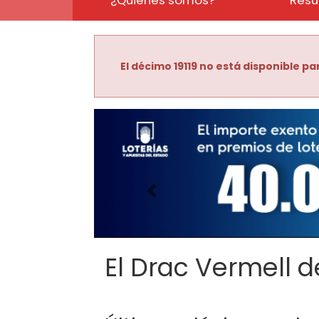
El décimo 19119 no está disponible pa
Imagen anterior
El Drac Vermell de