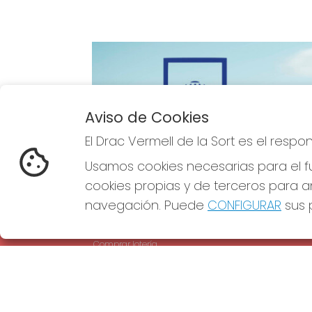
Aviso de Cookies
Imagen anterior
El Drac Vermell de la Sort es el resp
Usamos cookies necesarias para el fu
cookies propias y de terceros para an
navegación. Puede
CONFIGURAR
sus p
EL DRAC VERMELL DE LA SORT
REDE
¿Quiénes somos?
Comprar lotería
Resultados
Contacto
Empresas
Comprar en SELAE