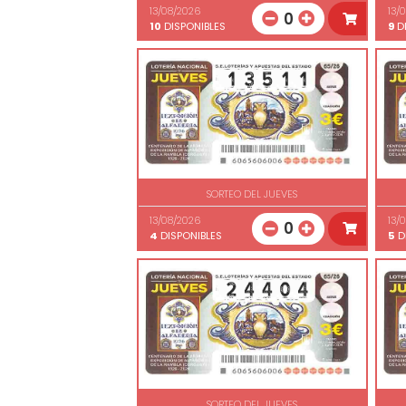
13/08/2026
13/
0
10
DISPONIBLES
9
DI
SORTEO DEL JUEVES
13/08/2026
13/
0
4
DISPONIBLES
5
D
SORTEO DEL JUEVES