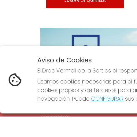
JUGAR LA QUINIELA
Aviso de Cookies
Imagen anterior
El Drac Vermell de la Sort es el resp
Usamos cookies necesarias para el fu
cookies propias y de terceros para an
navegación. Puede
CONFIGURAR
sus p
EL DRAC VERMELL DE LA SORT
REDE
¿Quiénes somos?
Comprar lotería
Resultados
Contacto
Empresas