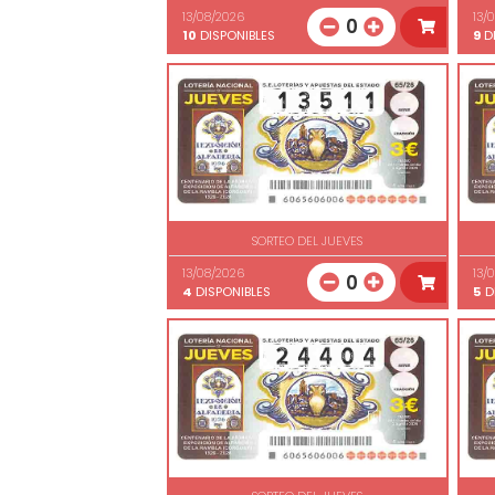
13/08/2026
13/
0
10
DISPONIBLES
9
DI
SORTEO DEL JUEVES
13/08/2026
13/
0
4
DISPONIBLES
5
D