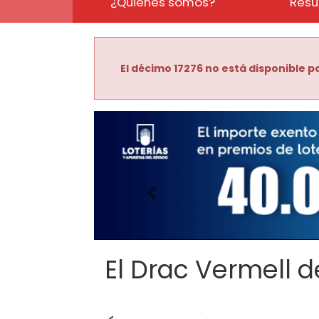
¿Quiénes somos?
Resu
El décimo 17276 no está disponible pa
Imagen anterior
El Drac Vermell de