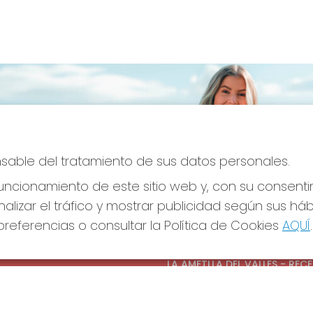
onsable del tratamiento de sus datos personales.
ncionamiento de este sitio web y, con su consenti
alizar el tráfico y mostrar publicidad según sus há
referencias o consultar la Política de Cookies
AQUÍ
.
S SOCIALES
CONTACTO
ADMINISTRACION DE LOTERIAS
LA AMETLLA DEL VALLES - REC
OFICIAL: 13660
938430131
Clica aquí para contactar por