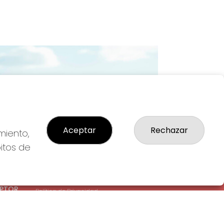
Imagen siguiente
Aceptar
Rechazar
miento,
bitos de
LEGAL
: 1-
Aviso Legal
EPTOR
Política de Privacidad
Política de Cookies
Condiciones de Compra
Tienda de Lotería Nacional