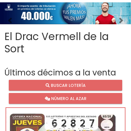
Imagen anterior
Imag
El Drac Vermell de la
Sort
Últimos décimos a la venta
BUSCAR LOTERÍA
NÚMERO AL AZAR