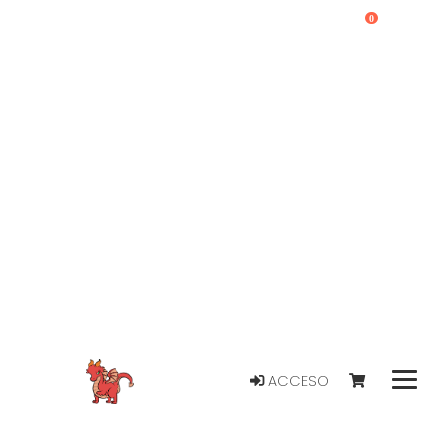
0
ACCESO