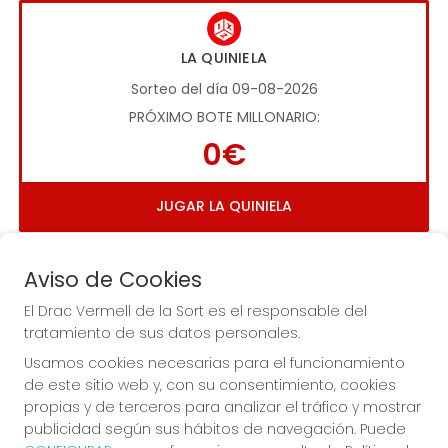
LA QUINIELA
Sorteo del día 09-08-2026
PRÓXIMO BOTE MILLONARIO:
0€
JUGAR LA QUINIELA
Aviso de Cookies
El Drac Vermell de la Sort es el responsable del
tratamiento de sus datos personales.
Usamos cookies necesarias para el funcionamiento
Imagen anterior
Imag
de este sitio web y, con su consentimiento, cookies
propias y de terceros para analizar el tráfico y mostrar
publicidad según sus hábitos de navegación. Puede
EL DRAC VERMELL DE LA SORT