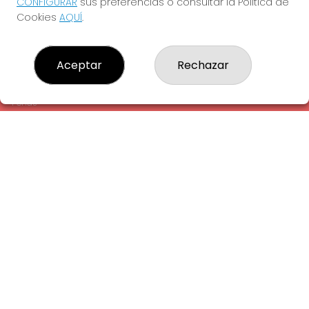
CONFIGURAR
sus preferencias o consultar la Política de
¿Quiénes somos?
Cookies
AQUÍ
.
Comprar lotería
Resultados
Contacto
Aceptar
Rechazar
Empresas
Comprar en SELAE
Peñas
Acceso
Registro
REDES SOCIALES
CONTACTO
ADMINISTRACION DE LOTERIAS: 1-LA AMETLLA DEL VALLES -
RECEPTOR OFICIAL: 13660
938430131
Clica aquí para contactar por WhatsApp
938430131