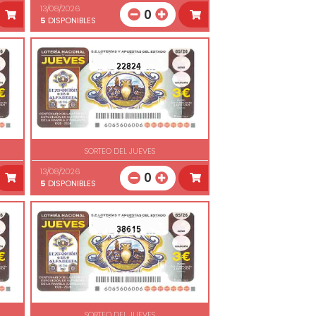
13/08/2026
0
5
DISPONIBLES
22824
SORTEO DEL JUEVES
13/08/2026
0
5
DISPONIBLES
38615
SORTEO DEL JUEVES