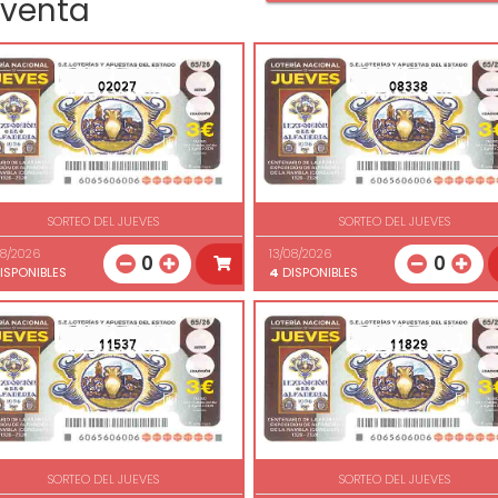
 venta
02027
08338
SORTEO DEL JUEVES
SORTEO DEL JUEVES
08/2026
13/08/2026
0
0
ISPONIBLES
4
DISPONIBLES
11537
11829
SORTEO DEL JUEVES
SORTEO DEL JUEVES