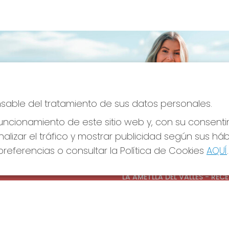
onsable del tratamiento de sus datos personales.
ncionamiento de este sitio web y, con su consenti
alizar el tráfico y mostrar publicidad según sus há
referencias o consultar la Política de Cookies
AQUÍ
.
S SOCIALES
CONTACTO
ADMINISTRACION DE LOTERIAS
LA AMETLLA DEL VALLES - REC
OFICIAL: 13660
938430131
Clica aquí para contactar por
WhatsApp
938430131