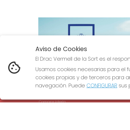
Aviso de Cookies
Imagen anterior
El Drac Vermell de la Sort es el resp
Usamos cookies necesarias para el fu
cookies propias y de terceros para an
navegación. Puede
CONFIGURAR
sus p
EL DRAC VERMELL DE LA SORT
REDE
¿Quiénes somos?
Comprar lotería
Resultados
Contacto
Empresas
Comprar en SELAE