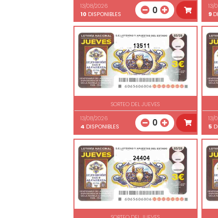
13/08/2026
13/
0
10
DISPONIBLES
9
DI
13511
SORTEO DEL JUEVES
13/08/2026
13/
0
4
DISPONIBLES
5
D
24404
SORTEO DEL JUEVES