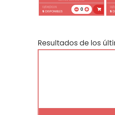
13/08/2026
13/
0
5
DISPONIBLES
5
D
Resultados de los últ