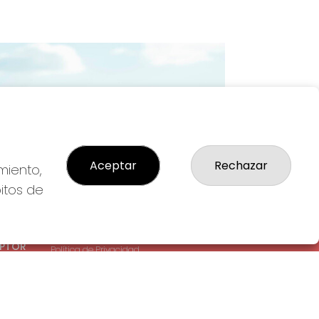
Imagen siguiente
Aceptar
Rechazar
miento,
bitos de
LEGAL
: 1-
Aviso Legal
EPTOR
Política de Privacidad
Política de Cookies
Condiciones de Compra
Tienda de Lotería Nacional
Pago aceptado con tarjeta