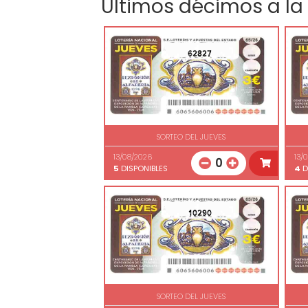
Últimos décimos a la
62827
SORTEO DEL JUEVES
13/08/2026
13/
0
5
DISPONIBLES
4
D
10290
SORTEO DEL JUEVES