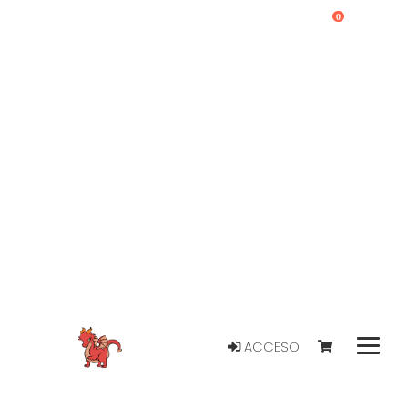
0
ACCESO