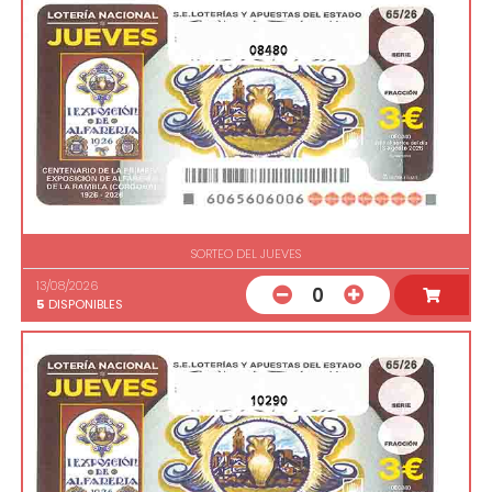
08480
SORTEO DEL JUEVES
13/08/2026
0
5
DISPONIBLES
10290