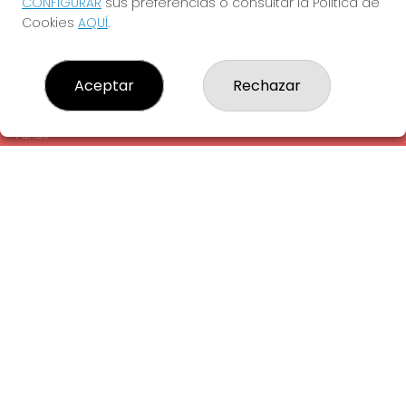
CONFIGURAR
sus preferencias o consultar la Política de
¿Quiénes somos?
Cookies
AQUÍ
.
Comprar lotería
Resultados
Contacto
Aceptar
Rechazar
Empresas
Comprar en SELAE
Peñas
Acceso
Registro
REDES SOCIALES
CONTACTO
ADMINISTRACION DE LOTERIAS: 1-LA AMETLLA DEL VALLES -
RECEPTOR OFICIAL: 13660
938430131
Clica aquí para contactar por WhatsApp
938430131