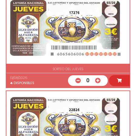
17276
SORTEO DEL JUEVES
13/08/2026
0
4
DISPONIBLES
22824