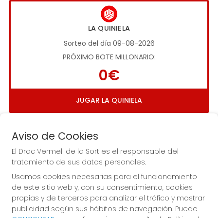
LA QUINIELA
Sorteo del día 09-08-2026
PRÓXIMO BOTE MILLONARIO:
0€
JUGAR LA QUINIELA
Aviso de Cookies
El Drac Vermell de la Sort es el responsable del
tratamiento de sus datos personales.
Usamos cookies necesarias para el funcionamiento
Imagen anterior
Imag
de este sitio web y, con su consentimiento, cookies
propias y de terceros para analizar el tráfico y mostrar
publicidad según sus hábitos de navegación. Puede
EL DRAC VERMELL DE LA SORT