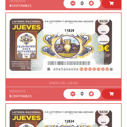
13/08/2026
0
9
DISPONIBLES
11829
SORTEO DEL JUEVES
13/08/2026
0
5
DISPONIBLES
12824