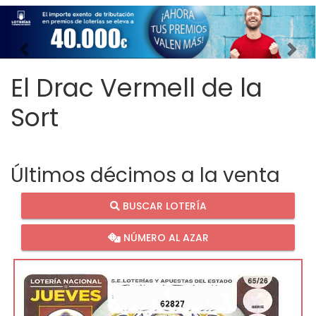
Imagen anterior
Imag
El Drac Vermell de la
Sort
Últimos décimos a la venta
BUSCAR LOTERÍA
NÚMERO AL AZAR
62827