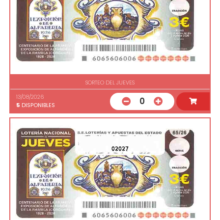
SORTEO DEL JUEVES
13/08/2026
0
5
DISPONIBLES
02027