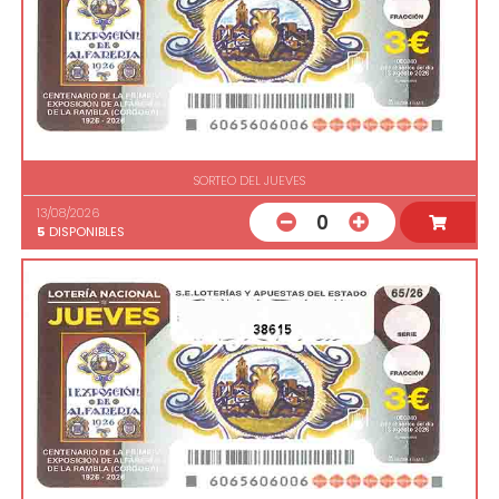
SORTEO DEL JUEVES
13/08/2026
0
5
DISPONIBLES
38615