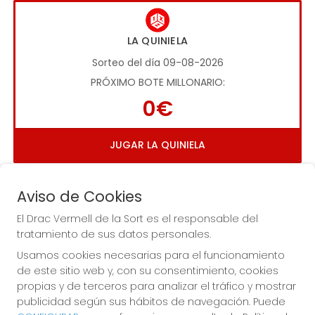
LA QUINIELA
Sorteo del día 09-08-2026
PRÓXIMO BOTE MILLONARIO:
0€
JUGAR LA QUINIELA
Aviso de Cookies
El Drac Vermell de la Sort es el responsable del
tratamiento de sus datos personales.
Usamos cookies necesarias para el funcionamiento
Imagen anterior
Imag
de este sitio web y, con su consentimiento, cookies
propias y de terceros para analizar el tráfico y mostrar
publicidad según sus hábitos de navegación. Puede
EL DRAC VERMELL DE LA SORT