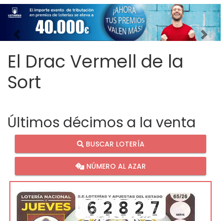
Imagen anterior
Imag
El Drac Vermell de la
Sort
Últimos décimos a la venta
BUSCAR LOTERÍA
NÚMERO AL AZAR