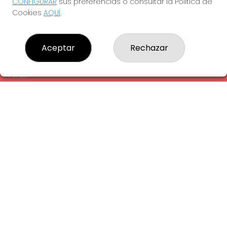
CONFIGURAR
sus preferencias o consultar la Política de
¿Quiénes somos?
Cookies
AQUÍ
.
Comprar lotería
Resultados
Contacto
Aceptar
Rechazar
Empresas
Comprar en SELAE
Peñas
Acceso
Registro
REDES SOCIALES
CONTACTO
ADMINISTRACION DE LOTERIAS: 1-LA AMETLLA DEL VALLES -
RECEPTOR OFICIAL: 13660
938430131
Clica aquí para contactar por WhatsApp
938430131