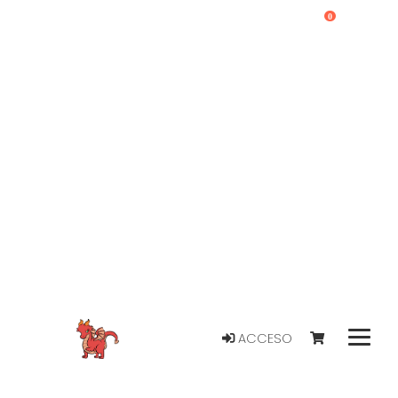
0
ACCESO